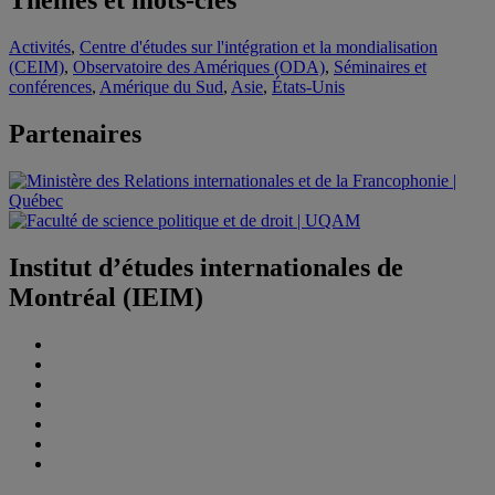
Thèmes et mots-clés
Activités
,
Centre d'études sur l'intégration et la mondialisation
(CEIM)
,
Observatoire des Amériques (ODA)
,
Séminaires et
conférences
,
Amérique du Sud
,
Asie
,
États-Unis
Partenaires
Institut d’études internationales de
Montréal (IEIM)