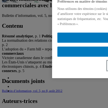
Préférences en matière de témoins
commerciales avec la Russie reportée
Nous utilisons des témoins (cookies) 
d’améliorer votre expérience sur le s
Bulletin d’information, vol. 5, no 8, 8 août 2012,
David Dagenais
statistiques de fréquentation, etc. V
« Préférences ».
Contenu
Résumé analytique
, p. 1
Politique commerciale
La normalisation des relations commerciales avec la Russie reportée,
p. 2
L’adoption du « Farm bill » reportée à l’hiver, p. 3
Litiges
commerciaux
Victoire canadienne dans le conflit sur le bois d’œuvre, p.3
Les États-Unis s’attaquent au monopole des services de paiement
électroniques chinois, p. 4
Études économiques et articles
connexes
, p. 5
Documents joints
Bulletin d’information, vol. 5, no 8, août 2012
Auteurs-trices