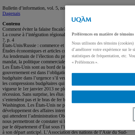
Bulletin d’information, vol. 5, no 11, 8 décembre 2012,
David
Dagenais
Contenu
Comment éviter la falaise fiscale?, p. 2
La course à l’intégration régionale en Asie : quel modèle l’emportera
Préférences en matière de témoins
?, p. 4
Nous utilisons des témoins (cookies) 
États-Unis/Russie : commerce et droits humains liés, p. 6
d’améliorer votre expérience sur le s
Études économiques et articles connexes, p. 7
Résumé analytique
Au lendemain de l’élection du président Obama pour un second
statistiques de fréquentation, etc. V
mandat, la politique commerciale ne semble pas être une priorité.
« Préférences ».
Les États-Unis sont au bord de la « falaise fiscale ». Le
gouvernement est dans l’obligation de concocter un nouveau pacte
budgétaire dans l’urgence s’il veut éviter que les hausses d’impôt et
les compressions budgétaires qui entreront automatiquement en
vigueur le 1er janvier 2013 ne plongent le pays dans le chaos et la
récession. Sans surprise, les élus démocrates et républicains ne
s’entendent pas et le bras de fer budgétaire se joue à nouveau à
Washington. Les États-Unis ne pourront cependant pas ignorer le
développement des affaires internationales bien longtemps. Les défis
qui attendent l’administration Obama en Asie sont de tailles et ils
nous permettront de constater si le pivotement vers l’Asie entamé
par le département d’État sous l’impulsion d’Hillary Clinton survivra
à son départ anticipé. L’Association des nations de l’Asie du Sud-