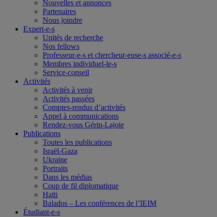
Nouvelles et annonces
Partenaires
Nous joindre
Expert-e-s
Unités de recherche
Nos fellows
Professeur-e-s et chercheur-euse-s associé-e-s
Membres individuel-le-s
Service-conseil
Activités
Activités à venir
Activités passées
Comptes-rendus d’activités
Appel à communications
Rendez-vous Gérin-Lajoie
Publications
Toutes les publications
Israël-Gaza
Ukraine
Portraits
Dans les médias
Coup de fil diplomatique
Haïti
Balados – Les conférences de l’IEIM
Étudiant-e-s