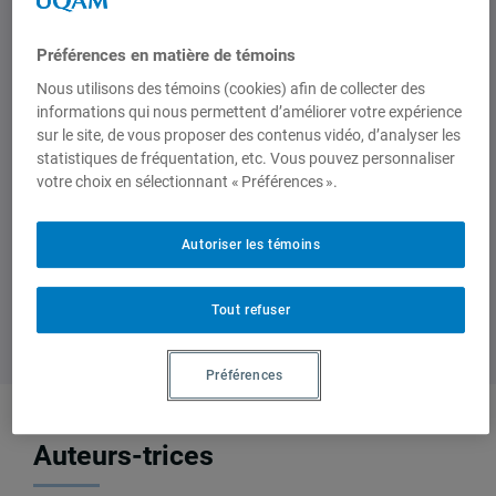
peut aussi qu’un intrant comprenne non
seulement des biens intermédiaires
Préférences en matière de témoins
mais aussi des biens finis.
Nous utilisons des témoins (cookies) afin de collecter des
informations qui nous permettent d’améliorer votre expérience
Pour lire la suite de l’article Le
sur le site, de vous proposer des contenus vidéo, d’analyser les
commerce verticale et la compétitivité,
statistiques de fréquentation, etc. Vous pouvez personnaliser
cliquer ici.
votre choix en sélectionnant « Préférences ».
Autoriser les témoins
Tout refuser
Préférences
Auteurs-trices