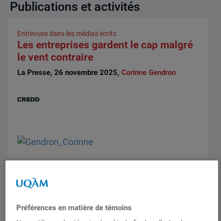
Publications et activités
Entrevues dans les médias écrits
Les entreprises gardent le cap malgré
le vent contraire
La Presse, 26 novembre 2025,
Corinne Gendron
Près de 14 M$ du Fonds de recherche
du Québec
Préférences en matière de témoins
Nos félicitations aux professeures et membres de