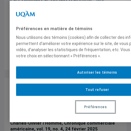
architectes de la politique commerciale
de la 47e présidence des États-Unis
Charles-Olivier l'Homme, Chronique commerciale
Préférences en matière de témoins
américaine, 31 mars 2025
Nous utilisons des témoins (cookies) afin de collecter des in
permettent d’améliorer votre expérience sur le site, de vous
vidéo, d’analyser les statistiques de fréquentation, etc. Vou
votre choix en sélectionnant « Préférences ».
Autoriser les témoins
Analyses et perspectives
Chronique commerciale
Tout refuser
américaine
Ni naïf, ni belliqueux : comment réagir
face aux déclarations de Donald Trump
Préférences
? Les avis des chercheurs du CEIM
Charles-Olivier l'Homme, Chronique commerciale
américaine, vol. 19, no. 4, 24 février 2025