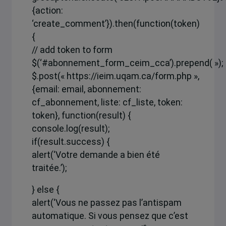
{action:
‘create_comment’}).then(function(token)
{
// add token to form
$(‘#abonnement_form_ceim_cca’).prepend( »);
$.post(« https://ieim.uqam.ca/form.php »,
{email: email, abonnement:
cf_abonnement, liste: cf_liste, token:
token}, function(result) {
console.log(result);
if(result.success) {
alert(‘Votre demande a bien été
traitée.’);
} else {
alert(‘Vous ne passez pas l’antispam
automatique. Si vous pensez que c’est