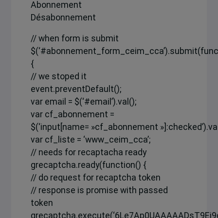
Abonnement
Désabonnement
// when form is submit
$(‘#abonnement_form_ceim_cca’).submit(funct
{
// we stoped it
event.preventDefault();
var email = $(‘#email’).val();
var cf_abonnement =
$(‘input[name= »cf_abonnement »]:checked’).val
var cf_liste = ‘www_ceim_cca’;
// needs for recaptacha ready
grecaptcha.ready(function() {
// do request for recaptcha token
// response is promise with passed
token
grecaptcha.execute(‘6Le7Ap0UAAAAADsT9Ej