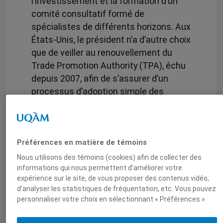
l’investissement et la formation d’un
comité consultatif formé de
spécialistes de différents horizons. Aux
États-Unis, le président n’a d’autre choix
que de veiller au renouvellement du
Trade Promotion Authority (TPA), échu
depuis 2007, afin de s’assurer d’un
processus d’adoption simple des
ententes commerciales au Congrès.
Sans ce renouvellement, il sera difficile
de voir le TTIP et le TPP traverser le
Préférences en matière de témoins
processus législatif du Congrès sans
une opposition qui pourrait bien les
Nous utilisons des témoins (cookies) afin de collecter des
informations qui nous permettent d’améliorer votre
paralyser. Le président s’allie ainsi aux
expérience sur le site, de vous proposer des contenus vidéo,
Républicains, généralement favorables
d’analyser les statistiques de fréquentation, etc. Vous pouvez
à la mesure, et doit convaincre une
personnaliser votre choix en sélectionnant « Préférences ».
partie importante des Démocrates d’y
donner leur appui. Les négociations sur