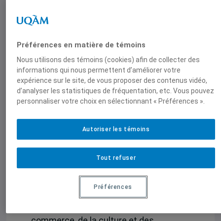
sur l’intégration et la mondialisation
(CEIM) à l’UQAM.
Kim Fontaine-Skronski a participé à de
Préférences en matière de témoins
nombreuses conférences
Nous utilisons des témoins (cookies) afin de collecter des
académiques, dont notamment au 23e
informations qui nous permettent d’améliorer votre
Congrès de l’Association internationale
expérience sur le site, de vous proposer des contenus vidéo,
d’analyser les statistiques de fréquentation, etc. Vous pouvez
de science politique (IPSA) en juillet
personnaliser votre choix en sélectionnant « Préférences ».
2014 à Montréal et au {5th Standing
Group on Regulatory Governance
Autoriser les témoins
Biennial Conference} du {European
Consortium for Political Research}, à
Barcelone en juin 2014, où elle a
Tout refuser
présenté ses recherches sur les
questions des nouvelles trajectoires
Préférences
institutionnelles de gouvernance
globale dans les domains du
commerce, de la culture et des