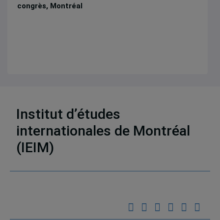
congrès, Montréal
Institut d’études
11 résultats
internationales de Montréal
(IEIM)
Partenaires