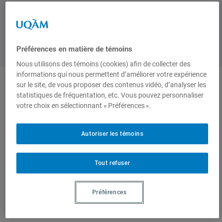
Préférences en matière de témoins
Nous utilisons des témoins (cookies) afin de collecter des
informations qui nous permettent d’améliorer votre expérience
sur le site, de vous proposer des contenus vidéo, d’analyser les
statistiques de fréquentation, etc. Vous pouvez personnaliser
Auteurs-trices
votre choix en sélectionnant « Préférences ».
Serge
Mathieu
Autoriser les témoins
Tout refuser
Granger
, Professeur
Boisvert
, Professeur,
titulaire, Université de
Département de sciences
Préférences
Sherbrooke
des religions de l’UQAM et
fondateur du CERIAS