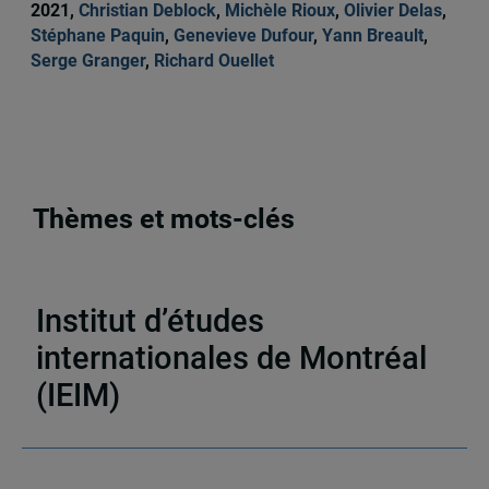
2021,
Christian Deblock
,
Michèle Rioux
,
Olivier Delas
,
Stéphane Paquin
,
Genevieve Dufour
,
Yann Breault
,
Serge Granger
,
Richard Ouellet
Thèmes et mots-clés
Activités
,
École d'été
,
Inde
Institut d’études
internationales de Montréal
(IEIM)
Partenaires