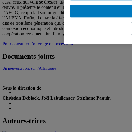
aussi ceux qui vont se dresser jusqu’à sa ratification et sa mise en
œuvre. Il présente le contenu et les principales dispositions de
l’AECG, ce qui fait son originalité et ce qui le distingue de
l’ALENA. Enfin, il ouvre la discussion sur les nouveaux accords
dits de troisième génération qui, comme l’AECG, visent l’inter-
connexion économique et introduisent à cet effet des mécanismes de
coopération réglementaire d’un type nouveau.
Pour consulter l’ouvrage en accès libre
Documents joints
Un nouveau pont sur l’Atlantique
Sous la direction de
Christian Deblock, Joël Lebullenger, Stéphane Paquin
Auteurs-trices