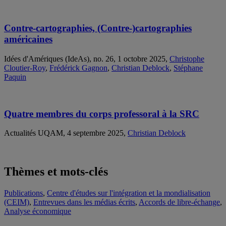
Contre-cartographies, (Contre-)cartographies
américaines
Idées d'Amériques (IdeAs), no. 26, 1 octobre 2025,
Christophe
Cloutier-Roy
,
Frédérick Gagnon
,
Christian Deblock
,
Stéphane
Paquin
Quatre membres du corps professoral à la SRC
Actualités UQAM, 4 septembre 2025,
Christian Deblock
Thèmes et mots-clés
Publications
,
Centre d'études sur l'intégration et la mondialisation
(CEIM)
,
Entrevues dans les médias écrits
,
Accords de libre-échange
,
Analyse économique