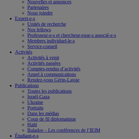
Nouvelles et annonces
Partenaires
Nous joindre
Expert-e-s
Unités de recherche
Nos fellows
Professeur-e-s et chercheur-euse-s associé-e-s
Membres individuel-le-s
Service-conseil
Activités
Activités à venir
Activités passées
Comptes-rendus d’activités
Appel à communications
Rendez-vous Gérin-Lajoie
Publications
Toutes les publications
Israël-Gaza
Ukraine
Portraits
Dans les médias
Coup de fil diplomatique
Haïti
Balados – Les conférences de l’IEIM
Étudiant-e-s