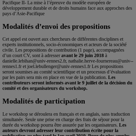
Pacifique II‐ La mise à l’épreuve du modèle européen de
développement durable et de droits humains face aux approches des
pays d’Asie-Pacifique
Modalités d’envoi des propositions
Cet appel est ouvert aux chercheurs de différentes disciplines et
experts institutionnels, socio-­économiques et acteurs de la société
civile. Les propositions de contribution (1 page), accompagnées
d’un court CV, sont à adresser
avant le 29 juin 2018
à
danielle.lebihan@univ-­rennes2.fr, nathalie.herve-­fournereau@univ-­
rennes1.fr et joel.lebullenger@univ-­rennes1.fr Les propositions
seront soumises au comité scientifique et un processus d’évaluation
par les pairs sera mis en place en vue de la publication.
Les
contributeurs seront informés avant le 9 juillet de la décision du
comité et des organisateurs du workshop.
Modalités de participation
Le workshop se déroulera en français et en anglais, sans traduction
simultanée. Seule une prise en charge des frais de séjour pour la
durée du workshop pourra être assurée par les organisateurs.
Les
auteurs devront adresser leur contribution écrite pour la
publication au plus tard le 1er avril 2019.
Pour de plus amples