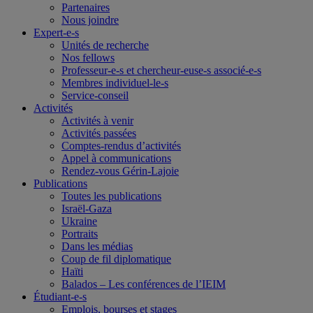
Partenaires
Nous joindre
Expert-e-s
Unités de recherche
Nos fellows
Professeur-e-s et chercheur-euse-s associé-e-s
Membres individuel-le-s
Service-conseil
Activités
Activités à venir
Activités passées
Comptes-rendus d’activités
Appel à communications
Rendez-vous Gérin-Lajoie
Publications
Toutes les publications
Israël-Gaza
Ukraine
Portraits
Dans les médias
Coup de fil diplomatique
Haïti
Balados – Les conférences de l’IEIM
Étudiant-e-s
Emplois, bourses et stages