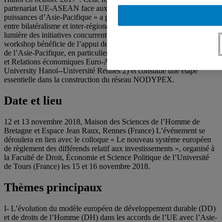
partenariat UE-­ASEAN face aux partenariats concurrents des
puissances d’Asie-Pacifique » a permis d’appréhender ce partenariat
entre bilatéralisme et inter-régionalisme tout en l’analysant à la
lumière des initiatives concurrentes d’Asie-Pacifique. Le présent
workshop bénéficie de l’appui des partenaires français, européens et
de l’Asie-Pacifique, en particulier en lien avec le Master Commerce
et Relations économiques Euro-­Asiatiques (Foreign Trade
University Hanoï-­‐Université Rennes 2) et constitue une étape
essentielle dans la construction du réseau NODYPEX.
Date et lieu
12 et 13 novembre 2018, Maison des Sciences de l’Homme de
Bretagne et Espace Jean Raux, Rennes (France) L’événement se
déroulera en lien avec le colloque « Le nouveau système européen
de règlement des différends relatif aux investissements », organisé à
la Faculté de Droit, Économie et Science Politique de l’Université
de Tours (France) les 15 et 16 novembre 2018.
Thèmes principaux
I- L’évolution du modèle européen de développement durable (DD)
et de droits de l’Homme (DH) dans les accords de l’UE avec l’Asie-