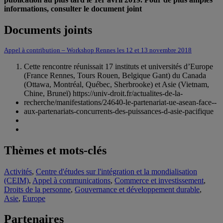
informations, consulter le document joint
Documents joints
Appel à contribution – Workshop Rennes les 12 et 13 novembre 2018
Cette rencontre réunissait 17 instituts et universités d’Europe
(France Rennes, Tours Rouen, Belgique Gant) du Canada
(Ottawa, Montréal, Québec, Sherbrooke) et Asie (Vietnam,
Chine, Bruneï) https://univ-­droit.fr/actualites-­de-­la-
recherche/manifestations/24640-­le-­partenariat-­ue-­asean-­face-­
aux-­partenariats-concurrents-­des-­puissances-­d-­asie-­pacifique
Thèmes et mots-clés
Activités
,
Centre d'études sur l'intégration et la mondialisation
(CEIM)
,
Appel à communications
,
Commerce et investissement
,
Droits de la personne
,
Gouvernance et développement durable
,
Asie
,
Europe
Partenaires