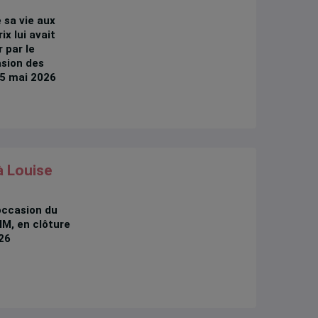
 sa vie aux
ix lui avait
r par le
asion des
 5 mai 2026
à Louise
’occasion du
EIM, en clôture
26