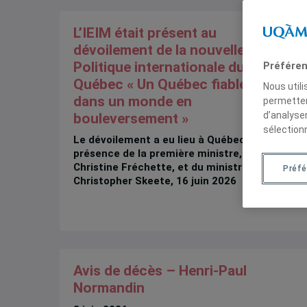
L’IEIM était présent au
dévoilement de la nouvelle
Politique internationale du
Préféren
Québec « Un Québec fiable
Nous util
dans un monde en
permetten
d’analyse
bouleversement »
sélection
Le dévoilement a eu lieu à Québec en
présence de la première ministre,
Christine Fréchette, et du ministre
Préf
Christopher Skeete, 16 juin 2026
Avis de décès – Henri-Paul
Normandin