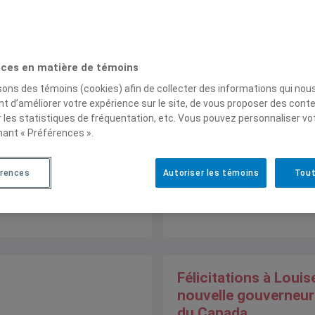
Hommage à Henri-Pa
Normandin
ces en matière de témoins
L’IEIM vous présente plusi
témoignages reçus à la sui
isons des témoins (cookies) afin de collecter des informations qui nou
l’annonce de son décès., 1
t d’améliorer votre expérience sur le site, de vous proposer des cont
r les statistiques de fréquentation, etc. Vous pouvez personnaliser vo
nant « Préférences ».
érences
Autoriser les témoins
Tout
Félicitations à Louis
nouvelle gouverneur
du Canada