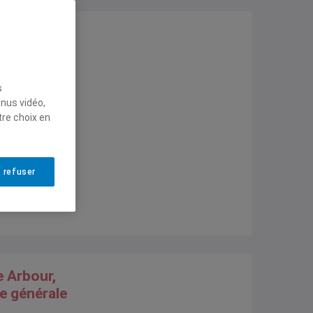
ul
eurs
te de
s
5 juin 2026
enus vidéo,
tre choix en
 refuser
e Arbour,
e générale