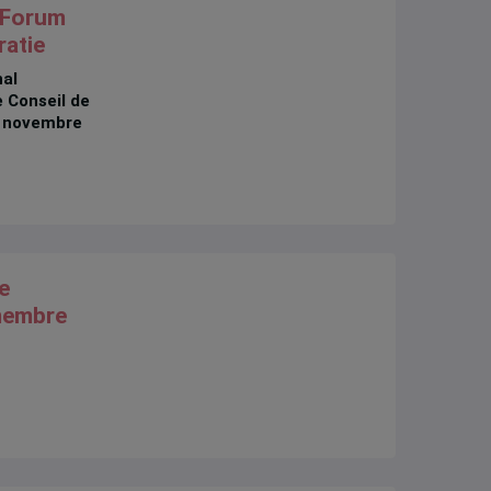
u Forum
ratie
nal
e Conseil de
 7 novembre
e
membre