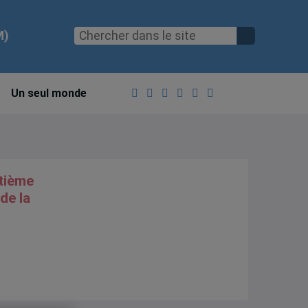
M)
Un seul monde
ptième
de la