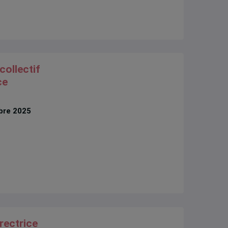
collectif
ce
bre 2025
irectrice