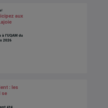
e!
ticipez aux
ajoie
eu à l’UQAM du
rs 2026
nt : les
M se
ont été