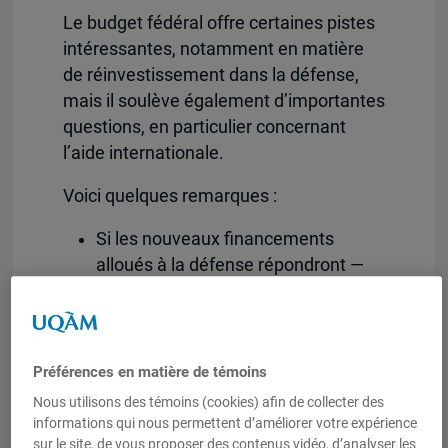
Le budget fédéral offre certaines pistes
intéressantes, notamment en matière
de réinvestissement dans la défense,
mais il soulève également d’importantes
questions, en particulier concernant
l’aide internationale.
Voici quelques remarques :
Si les nouveaux financements
alloués à la défense répondront —
du moins partiellement — aux
attentes des alliés de l’OTAN, les
défis liés à l’approvisionnement et
au développement des capacités
Préférences en matière de témoins
nationales demeurent
Nous utilisons des témoins (cookies) afin de collecter des
considérables. Un dossier que
informations qui nous permettent d’améliorer votre expérience
sur le site, de vous proposer des contenus vidéo, d’analyser les
documente activement le