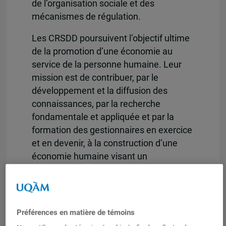
de l’organisation sociale et des
mécanismes de régulation.
Les CRSDD poursuivent l’objectif ultime
de la promotion d’une économie au
service de la personne humaine. Leur
mission est de contribuer, par le
développement et la diffusion des
connaissances, par la recherche
fondamentale et appliquée et par la
formation des gestionnaires en exercice
et en devenir, à la construction d’une
économie humaine visant un
développement durable.
Les CRDSS entendent devenir un pôle
d’expertise reconnu en regard des
problématiques relevant de ses champs
Préférences en matière de témoins
d’intérêt. À cette fin, les CRSDD