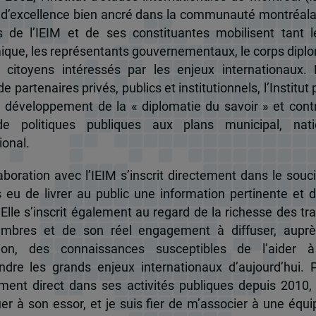
 d’excellence bien ancré dans la communauté montréala
és de l’IEIM et de ses constituantes mobilisent tant l
que, les représentants gouvernementaux, le corps dipl
 citoyens intéressés par les enjeux internationaux.
e partenaires privés, publics et institutionnels, l’Institut 
u développement de la « diplomatie du savoir » et cont
de politiques publiques aux plans municipal, nati
ional.
boration avec l’IEIM s’inscrit directement dans le souci
s eu de livrer au public une information pertinente et 
 Elle s’inscrit également au regard de la richesse des t
mbres et de son réel engagement à diffuser, auprè
tion, des connaissances susceptibles de l’aider 
dre les grands enjeux internationaux d’aujourd’hui.
ent direct dans ses activités publiques depuis 2010, 
uer à son essor, et je suis fier de m’associer à une équi