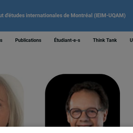
tut d'études internationales de Montréal (IEIM-UQAM)
és
Publications
Étudiant-e-s
Think Tank
U