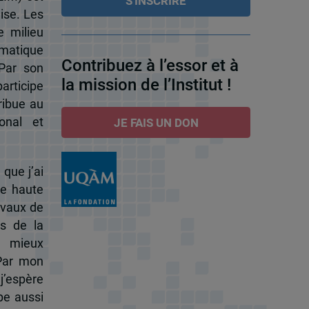
ise. Les
e milieu
omatique
Contribuez à l’essor et à
 Par son
la mission de l’Institut !
participe
ribue au
onal et
JE FAIS UN DON
 que j’ai
de haute
ravaux de
s de la
à mieux
 Par mon
j’espère
pe aussi