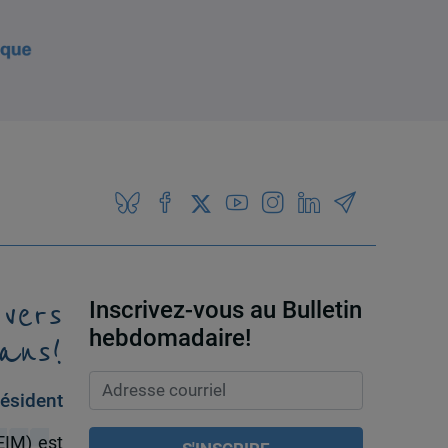
 vers
Inscrivez-vous au Bulletin
ans!
hebdomadaire!
ésident
EIM) est