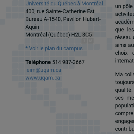
Université du Québec à Montréal
un pôle
400, rue Sainte-Catherine Est
activit
Bureau A-1540, Pavillon Hubert-
académi
Aquin
que les
Montréal (Québec) H2L 3C5
réseau d
ainsi a
* Voir le plan du campus
choix 
internat
Téléphone
514 987-3667
ieim@uqam.ca
Ma colla
www.uqam.ca
toujour
qualité.
ses me
popula
compren
engagem
contrib