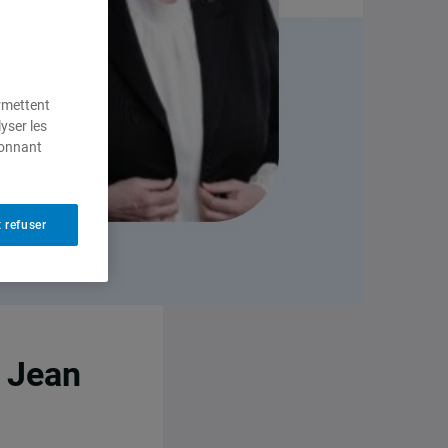
ermettent
yser les
ionnant
 refuser
, Jean