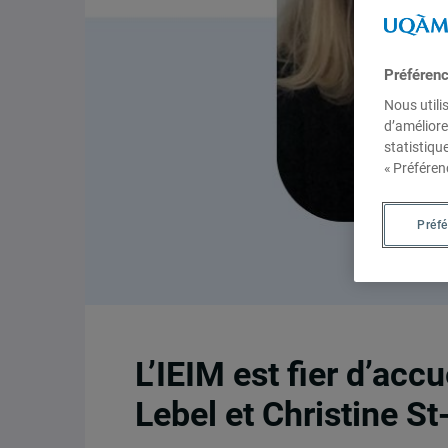
Préféren
Nous utili
d’améliore
statistiqu
« Préféren
Préf
L’IEIM est fier d’acc
Lebel et Christine S