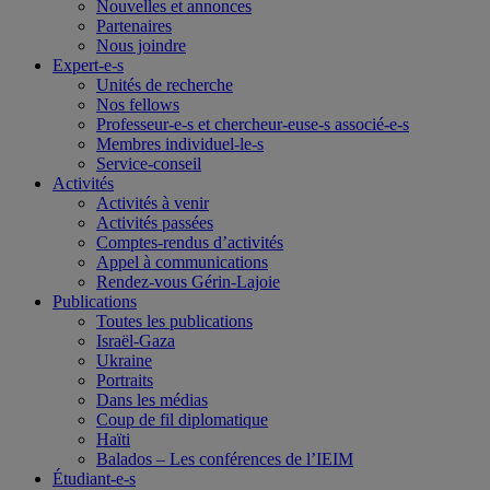
Nouvelles et annonces
Partenaires
Nous joindre
Expert-e-s
Unités de recherche
Nos fellows
Professeur-e-s et chercheur-euse-s associé-e-s
Membres individuel-le-s
Service-conseil
Activités
Activités à venir
Activités passées
Comptes-rendus d’activités
Appel à communications
Rendez-vous Gérin-Lajoie
Publications
Toutes les publications
Israël-Gaza
Ukraine
Portraits
Dans les médias
Coup de fil diplomatique
Haïti
Balados – Les conférences de l’IEIM
Étudiant-e-s