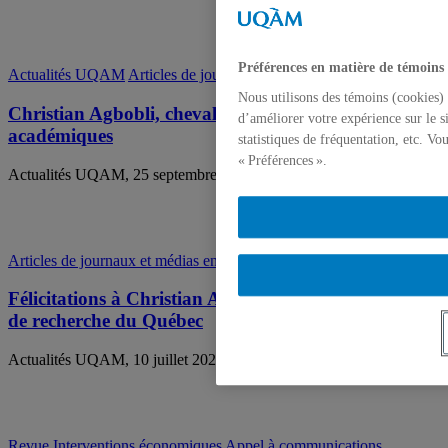
Préférences en matière de témoins
Actualités UQAM
Articles de journaux et médias en ligne
Nous utilisons des témoins (cookies) 
Christian Agbobli, chevalier de l’Ordre des Palmes
d’améliorer votre expérience sur le s
académiques
statistiques de fréquentation, etc. V
« Préférences ».
Actualités UQAM, 25 septembre 2025,
Christian Agbobli
Articles de journaux et médias en ligne
Félicitations à Christian Agbobli, nommé au Fonds
de recherche du Québec
Actualités UQAM, 10 juillet 2025,
Christian Agbobli
Revue Interventions économiques
Appel à communications