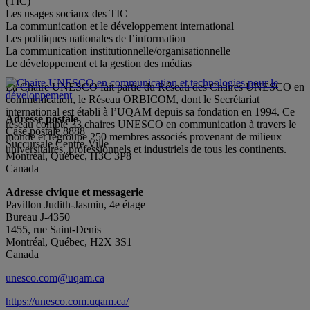
(TIC)
Les usages sociaux des TIC
La communication et le développement international
Les politiques nationales de l’information
La communication institutionnelle/organisationnelle
Le développement et la gestion des médias
La Chaire UNESCO fait partie du Réseau des Chaires UNESCO en
communication, le Réseau ORBICOM, dont le Secrétariat
international est établi à l’UQAM depuis sa fondation en 1994. Ce
Adresse postale
réseau compte 33 chaires UNESCO en communication à travers le
Case postale 8888
monde et regroupe 250 membres associés provenant de milieux
Succursale Centre-Ville
universitaires, professionnels et industriels de tous les continents.
Montréal, Québec, H3C 3P8
Canada
Adresse civique et messagerie
Pavillon Judith-Jasmin, 4e étage
Bureau J-4350
1455, rue Saint-Denis
Montréal, Québec, H2X 3S1
Canada
unesco.com@uqam.ca
https://unesco.com.uqam.ca/