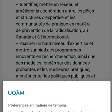
– Identifier, mettre en réseau et
améliorer la coopération entre les pôles
et structures d’expertise et les
communautés de pratique en matière
de prévention de la radicalisation, au
Canada et à l’international;
– Assurer un haut niveau d’expertise et
mettre sur pied des programmes
innovants en recherche-action, ainsi que
des modèles fondés sur des données
probantes et les meilleures pratiques,
afin d’orienter les politiques publiques et
programmes en prévention de la
radicalisation et de l’extrémismes
violents aux niveaux local, national et
international;
Préférences en matière de témoins
– Appuyer le renforcement des