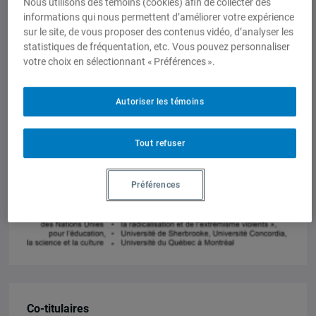
Nous utilisons des témoins (cookies) afin de collecter des
capacités des intervenants clés, en
informations qui nous permettent d’améliorer votre expérience
particulier dans les milieux de la
sur le site, de vous proposer des contenus vidéo, d’analyser les
recherche, scolaire et communautaire,
statistiques de fréquentation, etc. Vous pouvez personnaliser
votre choix en sélectionnant « Préférences ».
et incluant Internet ;
– Assurer la sensibilisation, la visibilité
et le transfert des connaissances auprès
Autoriser les témoins
du public et des médias.
Tout refuser
Préférences
Co-titulaires