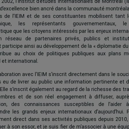
 2002, l’Institut d’études internationales de Montréal (I
 d’excellence bien ancré dans la communauté montréala
és de l’IEIM et de ses constituantes mobilisent tant l
ique, les représentants gouvernementaux, l
tique que les citoyens intéressés par les enjeux interna
 réseau de partenaires privés, publics et institut
ut participe ainsi au développement de la « diplomatie du
ribue au choix de politiques publiques aux plans mu
 et international.
boration avec l’IEIM s’inscrit directement dans le souci
s eu de livrer au public une information pertinente et 
 Elle s’inscrit également au regard de la richesse des t
mbres et de son réel engagement à diffuser, auprè
tion, des connaissances susceptibles de l’aider 
dre les grands enjeux internationaux d’aujourd’hui.
ent direct dans ses activités publiques depuis 2010, 
uer à son essor, et je suis fier de m’associer à une équi