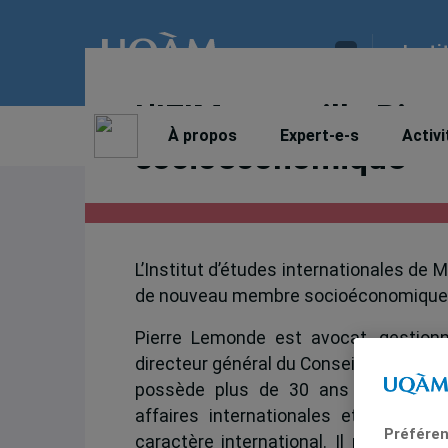
Insti
L’IEIM accueille Pie
À propos
Expert-e-s
Activi
socioéconomique
L’Institut d’études internationales de M
de nouveau membre socioéconomique
Pierre Lemonde est avocat, gestionn
directeur général du Conseil des relati
possède plus de 30 ans d’expérienc
affaires internationales et dans l’
Préféren
caractère international. Il possède é