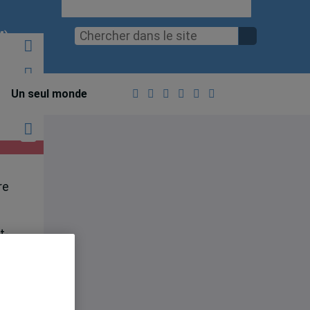
M)
e
Un seul monde
re
t-
Il
es
 à
de