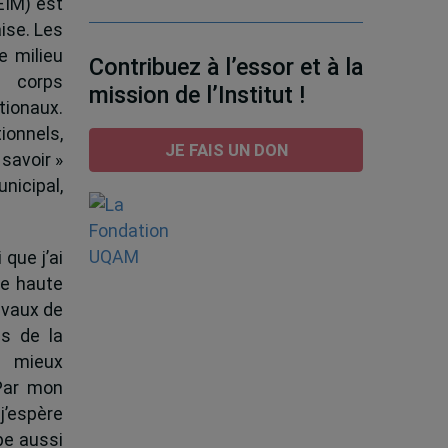
EIM) est
ise. Les
e milieu
Contribuez à l’essor et à la
e corps
mission de l’Institut !
tionaux.
ionnels,
JE FAIS UN DON
 savoir »
nicipal,
 que j’ai
de haute
ravaux de
s de la
à mieux
 Par mon
j’espère
pe aussi