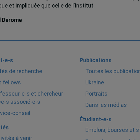
e et impliquée que celle de l’Institut.
d Derome
t-e-s
Publications
tés de recherche
Toutes les publicatio
 fellows
Ukraine
fesseur-e-s et chercheur-
Portraits
e-s associé-e-s
Dans les médias
vice-conseil
Étudiant-e-s
ités
Emplois, bourses et 
ivités à venir