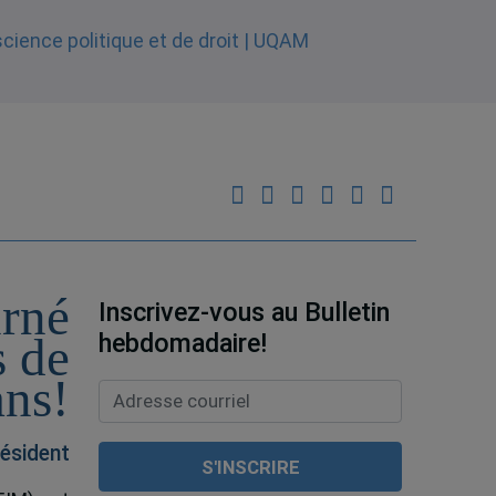
urné
Inscrivez-vous au Bulletin
hebdomadaire!
s de
ans!
ésident