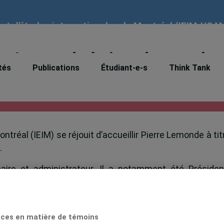
tut d'études internationales de Montréal (IEIM-UQA
rre Lemonde à titre de membr
tés
Publications
Étudiant-e-s
Think Tank
ontréal (IEIM) se réjouit d’accueillir Pierre Lemonde à tit
.
aire et administrateur. Il a notamment été Présiden
ons internationales de Montréal (CORIM) de 2004 à 2024. 
e en administration d’organismes impliqués dans l
organisation de conférences, colloques et séminaires
ces en matière de témoins
galement plus de dix ans d’expérience dans l’édition 