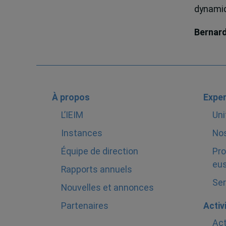
dynamiqu
Bernar
À propos
Exper
L’IEIM
Uni
Instances
Nos
Équipe de direction
Pro
eus
Rapports annuels
Ser
Nouvelles et annonces
Partenaires
Activ
Act