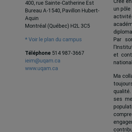
Créé en
400, rue Sainte-Catherine Est
un pôle
Bureau A-1540, Pavillon Hubert-
activit
Aquin
académ
Montréal (Québec) H2L 3C5
diploma
Par son
* Voir le plan du campus
l’Instit
Téléphone
514 987-3667
et cont
ieim@uqam.ca
national
www.uqam.ca
Ma colla
toujour
qualité.
ses me
popula
compren
engagem
contrib