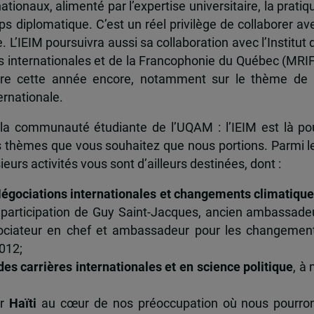
ationaux, alimenté par l’expertise universitaire, la pratiq
ps diplomatique. C’est un réel privilège de collaborer av
. L’IEIM poursuivra aussi sa collaboration avec l’Institut 
ns internationales et de la Francophonie du Québec (MRIF
core cette année encore, notamment sur le thème de 
ernationale.
 la communauté étudiante de l’UQAM : l’IEIM est là po
s thèmes que vous souhaitez que nous portions. Parmi l
sieurs activités vous sont d’ailleurs destinées, dont :
égociations internationales et changements climatiqu
 participation de Guy Saint-Jacques, ancien ambassade
gociateur en chef et ambassadeur pour les changemen
012;
es carrières internationales et en science politique
, à 
!
ur
Haïti
au cœur de nos préoccupation où nous pourro