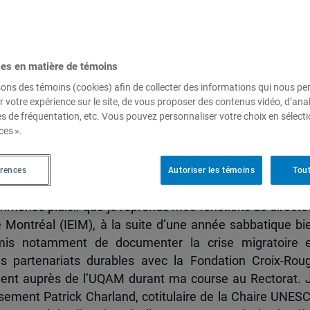
ces en matière de témoins
sons des témoins (cookies) afin de collecter des informations qui nous p
r votre expérience sur le site, de vous proposer des contenus vidéo, d’anal
es de fréquentation, etc. Vous pouvez personnaliser votre choix en sélect
 de retour pour l’année 2023-2024
ces ».
érences
Autoriser les témoins
Tout
immense plaisir que je reprends mes fonctions de directe
de Montréal (IEIM), à la suite d’une année sabbatique bi
mis notamment de documenter la crise migratoire 
s partenariats durables avec la Fondation Croix-Rou
ment auprès de l’UQAM durant ma course au Rectorat. 
sement Patrick Charland, cotitulaire de la Chaire UNES