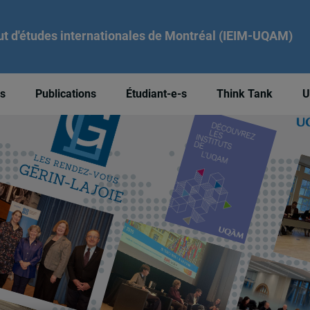
tut d'études internationales de Montréal (IEIM-UQAM)
és
Publications
Étudiant-e-s
Think Tank
U