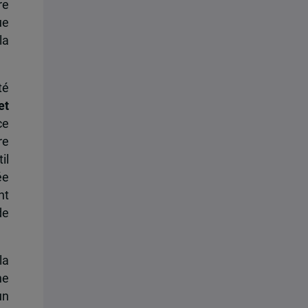
re
ue
la
té
et
ce
re
il
ée
nt
de
la
ne
un