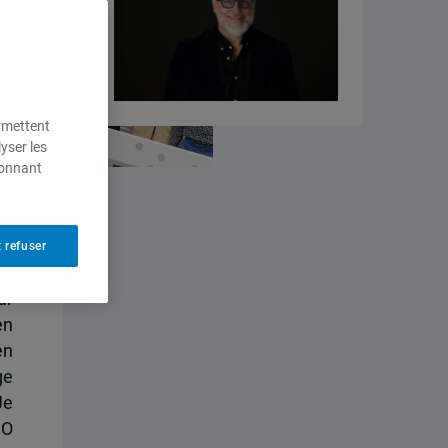
ermettent
yser les
ionnant
 refuser
ur
en
en
ge
Je
CO