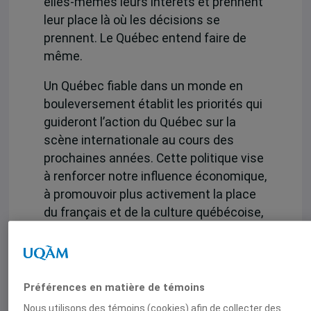
elles-mêmes leurs intérêts et prennent
leur place là où les décisions se
prennent. Le Québec entend faire de
même.
Un Québec fiable dans un monde en
bouleversement établit les priorités qui
guideront l’action du Québec sur la
scène internationale au cours des
prochaines années. Cette politique vise
à renforcer notre influence économique,
à promouvoir plus activement la place
du français et de la culture québécoise,
à nous affirmer davantage sur des
thèmes cruciaux, tels que les minéraux
critiques et stratégiques et
l’intelligence artificielle, et à établir un
Préférences en matière de témoins
rapport de force renouvelé avec le
Nous utilisons des témoins (cookies) afin de collecter des