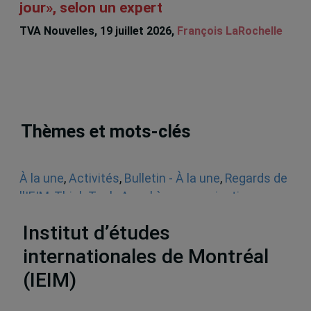
jour», selon un expert
TVA Nouvelles, 19 juillet 2026,
François LaRochelle
Thèmes et mots-clés
À la une
,
Activités
,
Bulletin - À la une
,
Regards de
l'IEIM
,
Think Tank
,
Appel à communications
,
Sécurité
Institut d’études
internationales de Montréal
(IEIM)
Partenaires