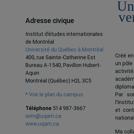
Un
ve
Adresse civique
Institut d’études internationales
de Montréal
Université du Québec à Montréal
Créé en
400, rue Sainte-Catherine Est
un pôle
Bureau A-1540, Pavillon Hubert-
activit
Aquin
académ
Montréal (Québec) H2L 3C5
diploma
Par son
* Voir le plan du campus
l’Instit
Téléphone
514 987-3667
et cont
ieim@uqam.ca
national
www.uqam.ca
Ma colla