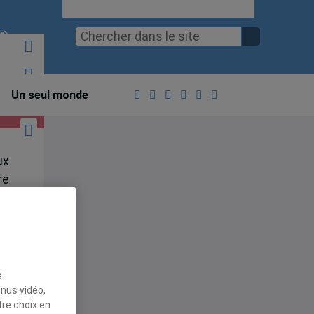
M)
Un seul monde
ux
re
me
s
enus vidéo,
tre choix en