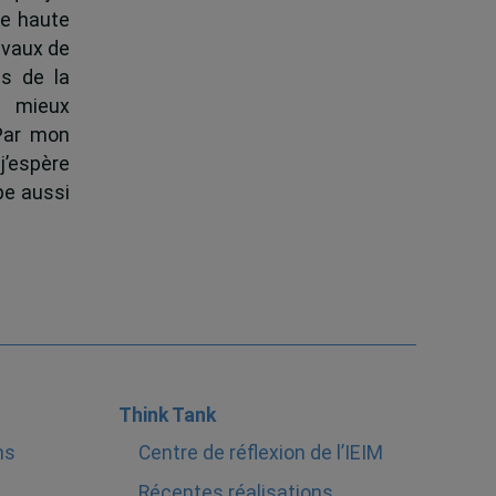
de haute
ravaux de
s de la
à mieux
 Par mon
j’espère
pe aussi
Think Tank
ns
Centre de réflexion de l’IEIM
Récentes réalisations