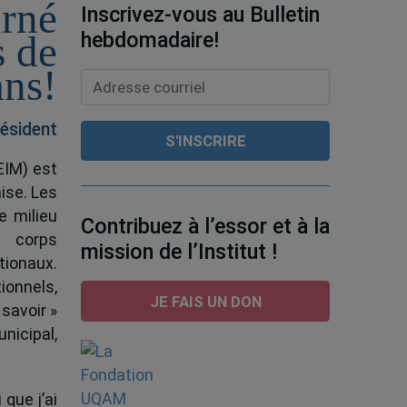
urné
Inscrivez-vous au Bulletin
hebdomadaire!
s de
ans!
ésident
EIM) est
ise. Les
e milieu
Contribuez à l’essor et à la
e corps
mission de l’Institut !
tionaux.
ionnels,
JE FAIS UN DON
 savoir »
nicipal,
 que j’ai