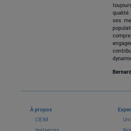
toujour
qualité.
ses me
popula
compren
engagem
contrib
dynamiqu
Bernar
À propos
Exper
L’IEIM
Uni
Instances
Nos