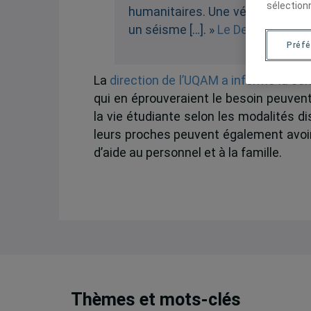
sélection
humanitaires. Une véritable cour
un séisme […]. »
Le Devoir, 11 se
Préf
La
direction de l’UQAM a informé la 
qui en éprouveraient le besoin peuven
la vie étudiante selon les modalités d
leurs proches peuvent également avoi
d’aide au personnel et à la famille.
Thèmes et mots-clés