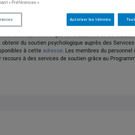
nant « Préférences ».
se contre la montre s’enclenche dans les jours suivant
ptembre 2023
érences
Autoriser les témoins
Tout
communauté uqamienne
que les étudiantes et les étudian
t obtenir du soutien psychologique auprès des Services
isponibles à cette
adresse
. Les membres du personnel 
r recours à des services de soutien grâce au Program