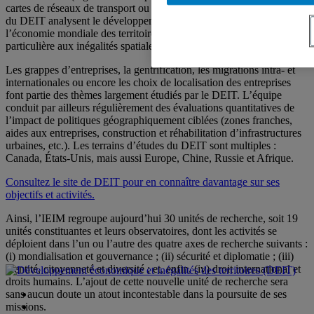
cartes de réseaux de transport ou d’espaces verts, etc.), les membres
du DEIT analysent le développement, la résilience et l’exposition à
l’économie mondiale des territoires. Ils portent une attention
particulière aux inégalités spatiales.
Les grappes d’entreprises, la gentrification, les migrations intra- et
internationales ou encore les choix de localisation des entreprises
font partie des thèmes largement étudiés par le DEIT. L’équipe
conduit par ailleurs régulièrement des évaluations quantitatives de
l’impact de politiques géographiquement ciblées (zones franches,
aides aux entreprises, construction et réhabilitation d’infrastructures
urbaines, etc.). Les terrains d’études du DEIT sont multiples :
Canada, États-Unis, mais aussi Europe, Chine, Russie et Afrique.
Consultez le site de DEIT pour en connaître davantage sur ses
objectifs et activités.
Ainsi, l’IEIM regroupe aujourd’hui 30 unités de recherche, soit 19
unités constituantes et leurs observatoires, dont les activités se
déploient dans l’un ou l’autre des quatre axes de recherche suivants :
(i) mondialisation et gouvernance ; (ii) sécurité et diplomatie ; (iii)
identité, citoyenneté et diversité ; et, enfin, (iv) droit international et
droits humains. L’ajout de cette nouvelle unité de recherche sera
sans aucun doute un atout incontestable dans la poursuite de ses
missions.