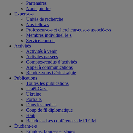
Partenaires
Nous joindre
Expert-e-s
Unités de recherche
Nos fellows
Professeur-e-s et chercheur-euse-s associé-e-s
Membres individuel-le-s
Service-conseil
Activités
Activités à venir
Activités passées
Comptes-rendus d’activités
Appel à communications
Rendez-vous Gérin-Lajoie
Publications
Toutes les publications
Israël-Gaza
Ukraine
Portraits
Dans les médias
Coup de fil diplomatique
Haïti
Balados – Les conférences de l’IEIM
Étudiant-e-s
Emplois, bourses et stages