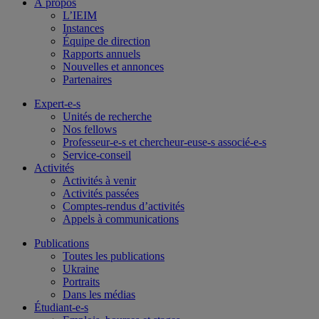
À propos
L’IEIM
Instances
Équipe de direction
Rapports annuels
Nouvelles et annonces
Partenaires
Expert-e-s
Unités de recherche
Nos fellows
Professeur-e-s et chercheur-euse-s associé-e-s
Service-conseil
Activités
Activités à venir
Activités passées
Comptes-rendus d’activités
Appels à communications
Publications
Toutes les publications
Ukraine
Portraits
Dans les médias
Étudiant-e-s