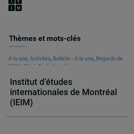
Thèmes et mots-clés
À la une
,
Activités
,
Bulletin - À la une
,
Regards de
l'IEIM
,
Think Tank
,
Appel à communications
,
Sécurité
Institut d’études
internationales de Montréal
(IEIM)
Partenaires