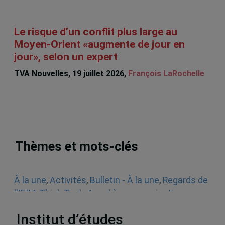
Le risque d’un conflit plus large au
Moyen-Orient «augmente de jour en
jour», selon un expert
TVA Nouvelles, 19 juillet 2026,
François LaRochelle
Thèmes et mots-clés
À la une
,
Activités
,
Bulletin - À la une
,
Regards de
l'IEIM
,
Think Tank
,
Appel à communications
,
Sécurité
Institut d’études