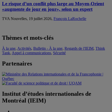
Le risque d’un conflit plus large au Moyen-Orient
«augmente de jour en jour», selon un expert
TVA Nouvelles, 19 juillet 2026,
François LaRochelle
Thèmes et mots-clés
À la une
,
Activités
,
Bulletin - À la une
,
Regards de l'IEIM
,
Think
Tank
,
Appel à communications
,
Sécurité
Partenaires
Institut d’études internationales de
Montréal (IEIM)