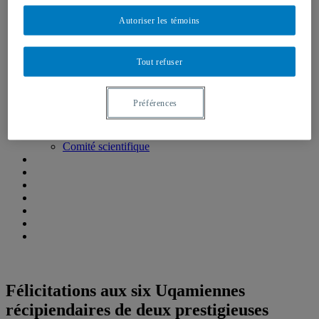
Emplois, bourses et stages
Formations, simulations et Écoles d’été
Autoriser les témoins
Think Tank
Centre de réflexion de l’IEIM
Récentes réalisations
Tout refuser
Fellows de l’IEIM
Regards de l’IEIM
Un seul monde
Préférences
Blogue Un seul monde
Publications
Partenaires
Comité scientifique
Félicitations aux six Uqamiennes
récipiendaires de deux prestigieuses