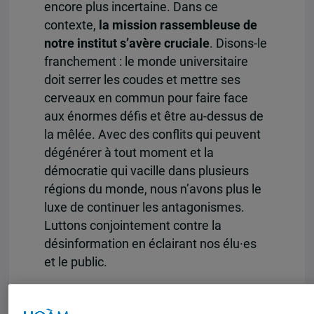
encore plus incertaine. Dans ce
contexte,
la mission rassembleuse de
notre institut s’avère cruciale
. Disons-le
franchement : le monde universitaire
doit serrer les coudes et mettre ses
cerveaux en commun pour faire face
aux énormes défis et être au-dessus de
la mêlée. Avec des conflits qui peuvent
dégénérer à tout moment et la
démocratie qui vacille dans plusieurs
régions du monde, nous n’avons plus le
luxe de continuer les antagonismes.
Luttons conjointement contre la
désinformation en éclairant nos élu·es
et le public.
Au cours des derniers mois, la
programmation de l’IEIM et de ses