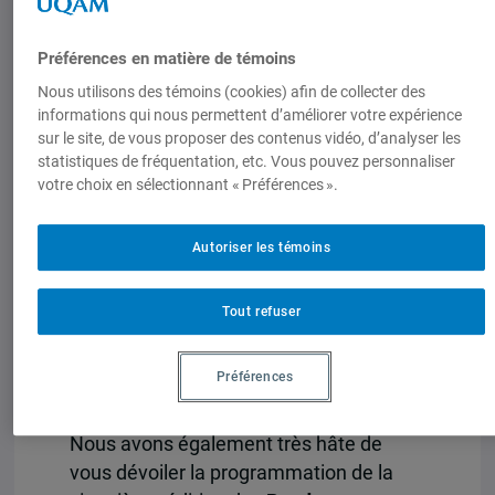
unités membres a été ponctuée de
plusieurs moments forts, déclinée sous
Préférences en matière de témoins
le thème annuel « Polycrises et
Nous utilisons des témoins (cookies) afin de collecter des
insécurités : un monde sous tension »
.
informations qui nous permettent d’améliorer votre expérience
Mentionnons la conférence « Diplomatie
sur le site, de vous proposer des contenus vidéo, d’analyser les
statistiques de fréquentation, etc. Vous pouvez personnaliser
d’influence et cyberconflits : le cas de la
votre choix en sélectionnant « Préférences ».
guerre en Ukraine », l’événement destiné
à la communauté étudiante
Autoriser les témoins
internationale de l’UQAM, la conférence
sur l’économie mondiale ou encore le
récent événement sur la jeunesse en
Tout refuser
Haïti. La plupart de ces activités sont
disponibles en rediffusion sur notre site
Préférences
web
.
Nous avons également très hâte de
vous dévoiler la programmation de la