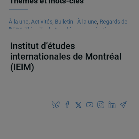
Thèmes et mots-clés
À la une
,
Activités
,
Bulletin - À la une
,
Regards de
l'IEIM
,
Think Tank
,
Appel à communications
,
Sécurité
Institut d’études
internationales de Montréal
(IEIM)
Partenaires