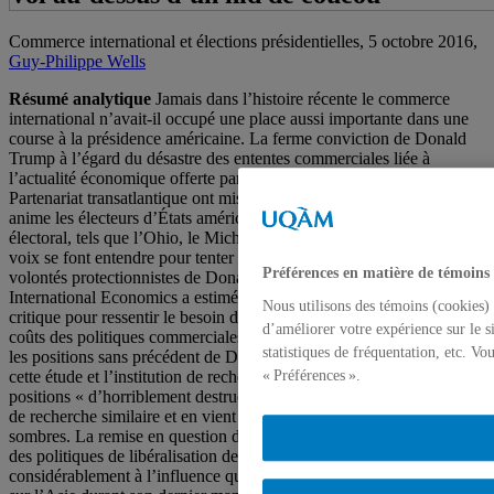
Commerce international et élections présidentielles, 5 octobre 2016,
Guy-Philippe Wells
Résumé analytique
Jamais dans l’histoire récente le commerce
international n’avait-il occupé une place aussi importante dans une
course à la présidence américaine. La ferme conviction de Donald
Trump à l’égard du désastre des ententes commerciales liée à
l’actualité économique offerte par l’éventuelle ratification du
Partenariat transatlantique ont mis de l’avant une préoccupation qui
anime les électeurs d’États américains très importants sur le plan
électoral, tels que l’Ohio, le Michigan et la Pennsylvanie. Plusieurs
voix se font entendre pour tenter d’expliquer les risques associés aux
Préférences en matière de témoins
volontés protectionnistes de Donald Trump. Le Peterson Institute for
International Economics a estimé que la situation était suffisamment
Nous utilisons des témoins (cookies) 
critique pour ressentir le besoin de produire une étude évaluant les
d’améliorer votre expérience sur le s
coûts des politiques commerciales des deux candidats. C’est surtout
statistiques de fréquentation, etc. V
les positions sans précédent de Donald Trump qui font l’objet de
cette étude et l’institution de recherche non partisan qualifie ses
« Préférences ».
positions « d’horriblement destructrices ». Moody’s a fait un travail
de recherche similaire et en vient à des conclusions non moins
sombres. La remise en question du TPP et, de manière plus générale,
des politiques de libéralisation des échanges risquent de nuire
considérablement à l’influence que Barack Obama a tenté d’étendre