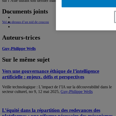
sur l’Asie durant son dernier mandat.
Documents joints
Vol au-dessus d’un nid de coucou
Auteurs-trices
Guy-Philippe Wells
Sur le même sujet
Vers une gouvernance éthique de l’intelligence
artificielle : enjeux, défis et perspectives
Veille technologique : L’impact de l’IA sur la découvrabilité dans le
secteur culturel, no 9, 12 mai 2025,
Guy-Philippe Wells
L’équité dans la répartition des redevances des
plateformes : une réforme nécessaire des mécanismes