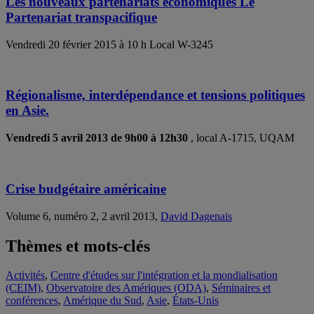
Les nouveaux partenariats économiques Le
Partenariat transpacifique
Vendredi 20 février 2015 à 10 h Local W-3245
Régionalisme, interdépendance et tensions politiques
en Asie.
Vendredi 5 avril 2013 de 9h00 à 12h30
, local A-1715, UQAM
Crise budgétaire américaine
Volume 6, numéro 2, 2 avril 2013,
David Dagenais
Thèmes et mots-clés
Activités
,
Centre d'études sur l'intégration et la mondialisation
(CEIM)
,
Observatoire des Amériques (ODA)
,
Séminaires et
conférences
,
Amérique du Sud
,
Asie
,
États-Unis