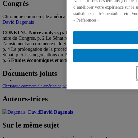
Nous utilisons des témoins (cookies) 
Congrès
d’améliorer votre expérience sur le s
statistiques de fréquentation, etc. V
Chronique commerciale américaine, vol. 4, no 21, 3 octobre 2011,
« Préférences ».
David Dagenais
CONETNU
Notre analyse, p. 1
Le renminbi à nouveau dans la
mire du Congrès, p. 2 Le Sénat renouvelle le Programme d’aide à
l’ajustement au commerce et le Système généralisé de préférences,
p. 4 La prolongation de la procédure « fast track » rejetée par le
Sénat, p. 5 Les négociations du Partenariat TransPacifique piétinent,
p. 6
Études économiques et articles connexes, p. 7
Documents joints
Chronique commerciale américaine, vol. 4, no 21, octobre 2011
Auteurs-trices
David Dagenais
Sur le même sujet