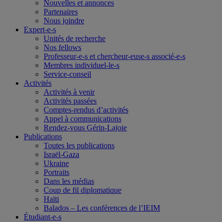
Nouvelles et annonces
Partenaires
Nous joindre
Expert-e-s
Unités de recherche
Nos fellows
Professeur-e-s et chercheur-euse-s associé-e-s
Membres individuel-le-s
Service-conseil
Activités
Activités à venir
Activités passées
Comptes-rendus d’activités
Appel à communications
Rendez-vous Gérin-Lajoie
Publications
Toutes les publications
Israël-Gaza
Ukraine
Portraits
Dans les médias
Coup de fil diplomatique
Haïti
Balados – Les conférences de l’IEIM
Étudiant-e-s