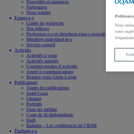
Nouvelles et annonces
Partenaires
Nous joindre
Préférence
Expert-e-s
Unités de recherche
Nous utilis
Nos fellows
votre expér
Professeur-e-s et chercheur-euse-s associé-e-s
fréquentati
Membres individuel-le-s
Service-conseil
Activités
Préf
Activités à venir
Activités passées
Comptes-rendus d’activités
Appel à communications
Rendez-vous Gérin-Lajoie
Publications
Toutes les publications
Israël-Gaza
Ukraine
Portraits
Dans les médias
Coup de fil diplomatique
Haïti
Balados – Les conférences de l’IEIM
Étudiant-e-s