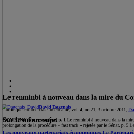
Le renminbi à nouveau dans la mire du Co
David Dagenais
Chronique commerciale américaine, vol. 4, no 21, 3 octobre 2011,
Da
Sur le même sujet
CONETNU
Notre analyse, p. 1
Le renminbi à nouveau dans la mire 
prolongation de la procédure « fast track » rejetée par le Sénat, p. 5 
Les nouveaux partenariats économiques Le Partenaria