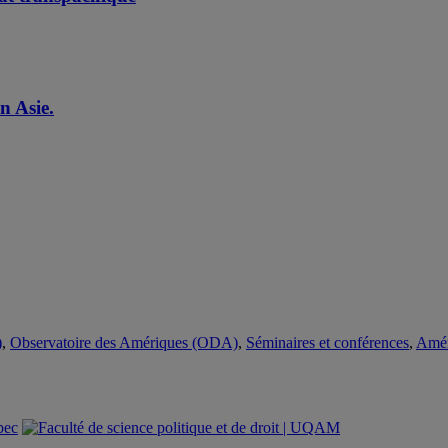
n Asie.
)
,
Observatoire des Amériques (ODA)
,
Séminaires et conférences
,
Amér