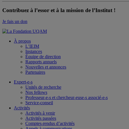
Contribuez à l’essor et à la mission de l’Institut !
Je fais un don
À propos
L’IEIM
Instances
Équipe de direction
Rapports annuels
Nouvelles et annonces
Partenaires
Expert-e-s
Unités de recherche
Nos fellows
Professeur-e-s et chercheur-euse-s associé-e-s
Service-conseil
Activités
Activités à venir
Activités passées
Comptes-rendus d’activités
Appels à communications