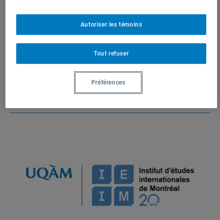
1 résultat
Institut d’études
internationales de Montréal
Autoriser les témoins
(IEIM)
Partenaires
Tout refuser
Préférences