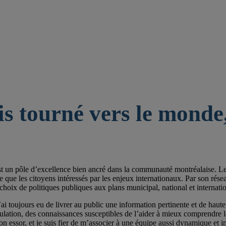
is tourné vers le monde,
st un pôle d’excellence bien ancré dans la communauté montréalaise. Les 
e les citoyens intéressés par les enjeux internationaux. Par son réseau de
choix de politiques publiques aux plans municipal, national et internatio
ai toujours eu de livrer au public une information pertinente et de haute 
pulation, des connaissances susceptibles de l’aider à mieux comprendre
on essor, et je suis fier de m’associer à une équipe aussi dynamique et im