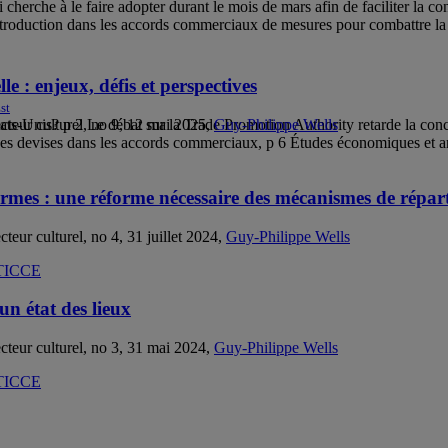
 cherche à le faire adopter durant le mois de mars afin de faciliter la co
l’introduction dans les accords commerciaux de mesures pour combattre l
le : enjeux, défis et perspectives
st
ecteur culturel, no 9, 12 mai 2025,
Guy-Philippe Wells
tats-Unis? p 2 Le débat sur la Trade Promotion Authority retarde la conc
des devises dans les accords commerciaux, p 6 Études économiques et ar
ormes : une réforme nécessaire des mécanismes de répart
cteur culturel, no 4, 31 juillet 2024,
Guy-Philippe Wells
un état des lieux
ecteur culturel, no 3, 31 mai 2024,
Guy-Philippe Wells