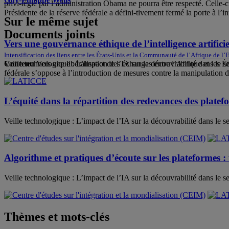
privi-légié par l’administration Obama ne pourra être respecté. Celle-ci
Présidente de la réserve fédérale a défini-tivement fermé la porte à 
Sur le même sujet
Documents joints
Vers une gouvernance éthique de l’intelligence artificiel
Intensification des liens entre les États-Unis et la Communauté de l’Afrique de l’E
Veille technologique : L’impact de l’IA sur la découvrabilité dans le s
Contenu
Vers une libéralisation des échanges entre l’Afrique et les É
fédérale s’oppose à l’introduction de mesures contre la manipulation 
L’équité dans la répartition des redevances des platef
Veille technologique : L’impact de l’IA sur la découvrabilité dans le se
Algorithme et pratiques d’écoute sur les plateformes : 
Veille technologique : L’impact de l’IA sur la découvrabilité dans le s
Thèmes et mots-clés