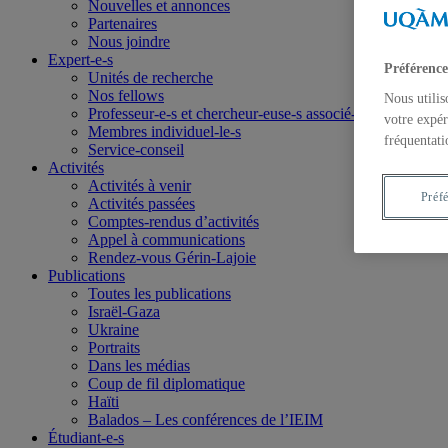
Nouvelles et annonces
Partenaires
Nous joindre
Expert-e-s
Préférence
Unités de recherche
Nos fellows
Nous utilis
Professeur-e-s et chercheur-euse-s associé-e-s
votre expér
Membres individuel-le-s
fréquentati
Service-conseil
Activités
Activités à venir
Préf
Activités passées
Comptes-rendus d’activités
Appel à communications
Rendez-vous Gérin-Lajoie
Publications
Toutes les publications
Israël-Gaza
Ukraine
Portraits
Dans les médias
Coup de fil diplomatique
Haïti
Balados – Les conférences de l’IEIM
Étudiant-e-s