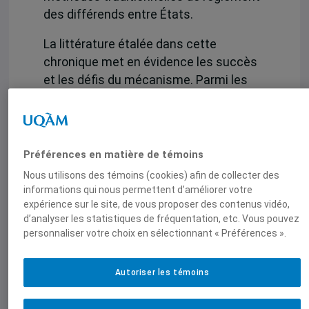
des différends entre États.
La littérature étalée dans cette
chronique met en évidence les succès
et les défis du mécanisme. Parmi les
succès, on note son délai de réponse
rapide et son impact positif sur les
droits des travailleurs mexicains, avec
amélioration des salaires, des
Préférences en matière de témoins
avantages sociaux et des conditions de
Nous utilisons des témoins (cookies) afin de collecter des
travail. Cependant, des défis subsistent,
informations qui nous permettent d’améliorer votre
tels que le manque de transparence,
expérience sur le site, de vous proposer des contenus vidéo,
d’analyser les statistiques de fréquentation, etc. Vous pouvez
l’asymétrie dans son application et la
personnaliser votre choix en sélectionnant « Préférences ».
lourdeur administrative. L’article
examine également les dynamiques
Autoriser les témoins
géopolitiques et économiques en jeu,
notamment la coopération entre les