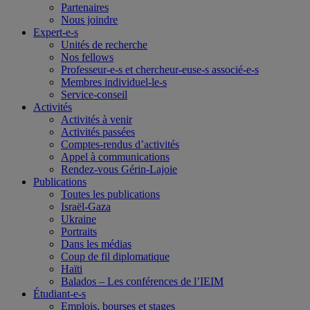
Partenaires
Nous joindre
Expert-e-s
Unités de recherche
Nos fellows
Professeur-e-s et chercheur-euse-s associé-e-s
Membres individuel-le-s
Service-conseil
Activités
Activités à venir
Activités passées
Comptes-rendus d’activités
Appel à communications
Rendez-vous Gérin-Lajoie
Publications
Toutes les publications
Israël-Gaza
Ukraine
Portraits
Dans les médias
Coup de fil diplomatique
Haïti
Balados – Les conférences de l’IEIM
Étudiant-e-s
Emplois, bourses et stages