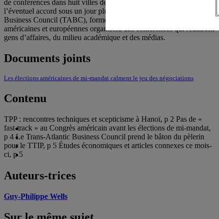
de conférences dans huit villes des États-Unis pour présenter
l’éventuel accord sous un jour plus positif. Le Trans-Atlantic
Business Council (TABC), formé de plusieurs grandes entreprises
américaines et européennes organisera des conférences qui réuniront
gens d’affaires, du milieu académique et des médias.
Documents joints
Les élections américaines de mi-mandat calment le jeu des négociations
Contenu
TPP : rencontres techniques et scepticisme à Hanoï, p 2 Pas de «
fast-track » au Congrès américain avant les élections de mi-mandat,
p 4 Le Trans-Atlantic Business Council prend le bâton du pèlerin
pour le TTIP, p 5 Études économiques et articles connexes ce mois-
ci, p 5
Auteurs-trices
Guy-Philippe Wells
Sur le même sujet