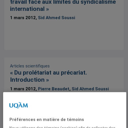
travail face aux limites du syndicalisme
international »
1 mars 2012,
Sid Ahmed Soussi
Articles scientifiques
« Du prolétariat au précariat.
Introduction »
1 mars 2012,
Pierre Beaudet
,
Sid Ahmed Soussi
Préférences en matière de témoins