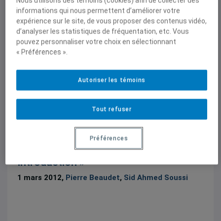
Nous utilisons des témoins (cookies) afin de collecter des
informations qui nous permettent d’améliorer votre
Articles scientifiques
expérience sur le site, de vous proposer des contenus vidéo,
« Du prolétariat au précariat.
d’analyser les statistiques de fréquentation, etc. Vous
Introduction »
pouvez personnaliser votre choix en sélectionnant
« Préférences ».
1 mars 2012,
Pierre Beaudet
,
Sid Ahmed Soussi
Autoriser les témoins
Tout refuser
Articles scientifiques
Préférences
« Du prolétariat au précariat.
Introduction »
1 mars 2012,
Pierre Beaudet
,
Sid Ahmed Soussi