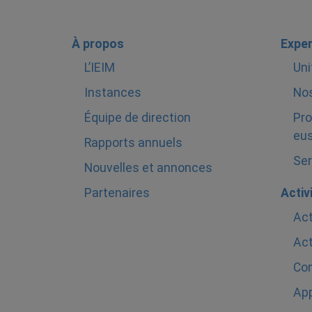
À propos
Exper
L’IEIM
Uni
Instances
Nos
Équipe de direction
Pro
eus
Rapports annuels
Ser
Nouvelles et annonces
Partenaires
Activ
Act
Act
Com
Ap