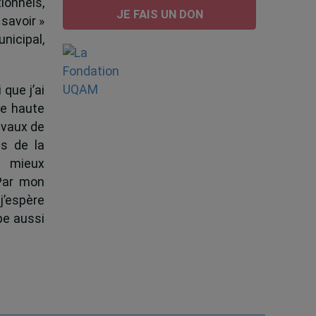
ionnels,
JE FAIS UN DON
 savoir »
nicipal,
 que j’ai
de haute
ravaux de
s de la
à mieux
 Par mon
j’espère
pe aussi