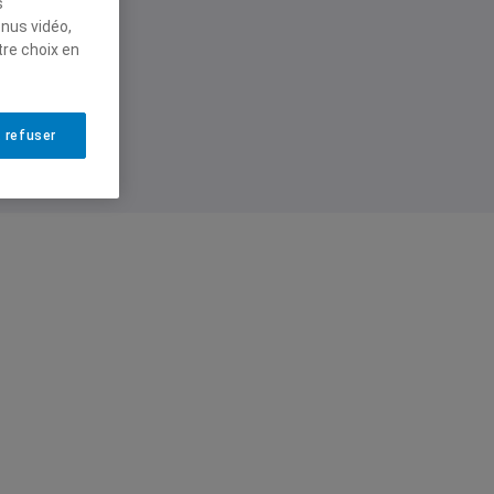
s
de
enus vidéo,
tre choix en
 refuser