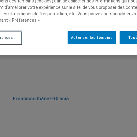
isons des témoins (cookies) afin de collecter des informations qui nou
e Comunicación para el entorno hospitalario (I)»,
Ética 
t d’améliorer votre expérience sur le site, de vous proposer des cont
undación Index.
r les statistiques de fréquentation, etc. Vous pouvez personnaliser vo
nant « Préférences ».
érences
Autoriser les témoins
Tout
Francisco Ibáñez-Gracia