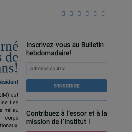
urné
Inscrivez-vous au Bulletin
hebdomadaire!
s de
ans!
ésident
EIM) est
ise. Les
e milieu
Contribuez à l’essor et à la
e corps
mission de l’Institut !
tionaux.