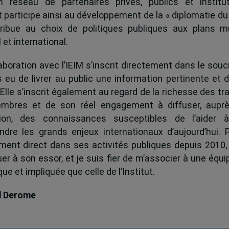
 réseau de partenaires privés, publics et institut
ut participe ainsi au développement de la « diplomatie du
ribue au choix de politiques publiques aux plans mu
 et international.
boration avec l’IEIM s’inscrit directement dans le souci
s eu de livrer au public une information pertinente et 
 Elle s’inscrit également au regard de la richesse des t
mbres et de son réel engagement à diffuser, auprè
tion, des connaissances susceptibles de l’aider 
dre les grands enjeux internationaux d’aujourd’hui.
ent direct dans ses activités publiques depuis 2010, 
uer à son essor, et je suis fier de m’associer à une équi
e et impliquée que celle de l’Institut.
d Derome