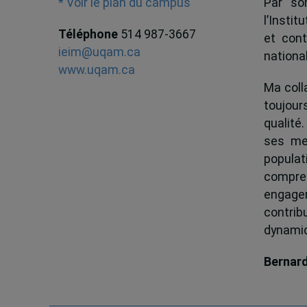
Par son
* Voir le plan du campus
l’Instit
Téléphone
514 987-3667
et cont
ieim@uqam.ca
national
www.uqam.ca
Ma colla
toujour
qualité.
ses me
popula
compren
engagem
contrib
dynamiqu
Bernar