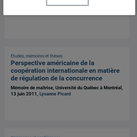
Mémoire de maîtrise, Université du Québec à Montréal,
13 juin 2011,
Lysanne Picard
Études, mémoires et thèses
Perspective américaine de la
coopération internationale en matière
de régulation de la concurrence
Mémoire de maîtrise, Université du Québec à Montréal,
13 juin 2011,
Lysanne Picard