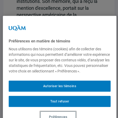
institutions. Son mémoire, qui a reçu la
mention d'excellence, portait sur la
perspective américaine de la
coopération internationale en matière
de régulation de la concurrence.
Préférences en matière de témoins
picard.lysanne.ie@gmail.com
Nous utilisons des témoins (cookies) afin de collecter des
informations qui nous permettent d’améliorer votre expérience
sur le site, de vous proposer des contenus vidéo, d’analyser les
statistiques de fréquentation, etc. Vous pouvez personnaliser
votre choix en sélectionnant « Préférences ».
Publications et activités
Autoriser les témoins
Études, mémoires et thèses
Perspective américaine de la
Tout refuser
coopération internationale en matière
de régulation de la concurrence
Préférences