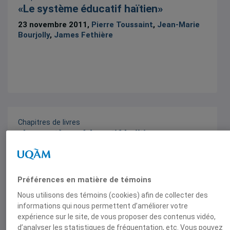
«Le système éducatif haïtien»
23 novembre 2011,
Pierre Toussaint
,
Jean-Marie
Bourjolly
,
James Fethière
Chapitres de livres
«Le système éducatif haïtien»
23 novembre 2011,
Pierre Toussaint
,
Jean-Marie
Bourjolly
,
James Fethière
Préférences en matière de témoins
Nous utilisons des témoins (cookies) afin de collecter des
informations qui nous permettent d’améliorer votre
expérience sur le site, de vous proposer des contenus vidéo,
d’analyser les statistiques de fréquentation, etc. Vous pouvez