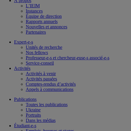
À propos
L’IEIM
Instances
Équipe de direction
Rapports annuels
Nouvelles et annonces
Partenaires
Expert-e-s
Unités de recherche
Nos fellows
Professeur-e-s et chercheur-euse-s associé-e-s
Service-conseil
Activités
Activités à venir
Activités passées
Comptes-rendus d’activités
Appels à communications
Publications
Toutes les publications
Ukraine
Portraits
Dans les médias
Étudiant-e-s
Emplois, bourses et stages