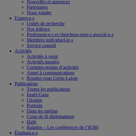
Nouvelles et annonces
Partenaires
Nous joindre
Expert-e-s
Unités de recherche
Nos fellows
Professeur-e-s et chercheur-euse-s associé-e-s
Membres individuel-le-s
Service-conseil
Activités
Activités à venir
Activités passées
Comptes-rendus d’activités
Appel à communications
Rendez-vous Gérin-Lajoie
Publications
Toutes les publications
Israël-Gaza
Ukraine
Portraits
Dans les médias
Coup de fil diplomatique
Haïti
Balados – Les conférences de l’IEIM
Étudiant-e-s