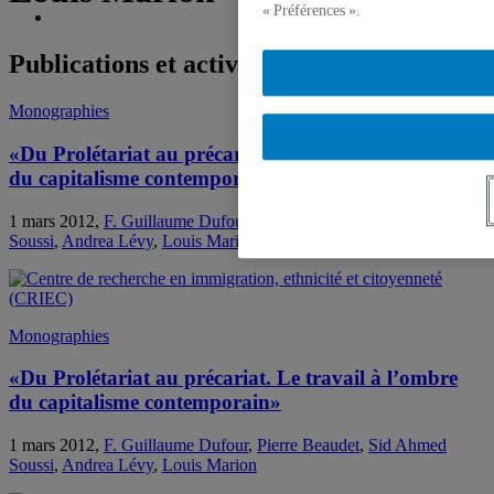
« Préférences ».
Publications et activités
Monographies
«Du Prolétariat au précariat. Le travail à l’ombre
du capitalisme contemporain»
1 mars 2012,
F. Guillaume Dufour
,
Pierre Beaudet
,
Sid Ahmed
Soussi
,
Andrea Lévy
,
Louis Marion
Monographies
«Du Prolétariat au précariat. Le travail à l’ombre
du capitalisme contemporain»
1 mars 2012,
F. Guillaume Dufour
,
Pierre Beaudet
,
Sid Ahmed
Soussi
,
Andrea Lévy
,
Louis Marion