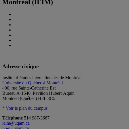
Montréal (IEIM)
Adresse civique
Institut d’études internationales de Montréal
Université du Québec à Montréal
400, rue Sainte-Catherine Est
Bureau A-1540, Pavillon Hubert-Aquin
Montréal (Québec) H2L 3C5
* Voir le plan du campus
Téléphone
514 987-3667
ieim@uqam.ca
www.uqam.ca