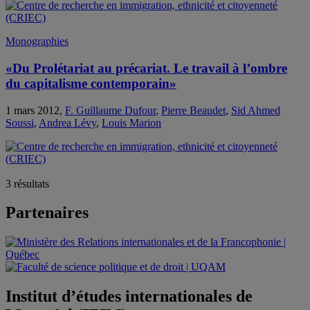
Monographies
«Du Prolétariat au précariat. Le travail à l’ombre
du capitalisme contemporain»
1 mars 2012,
F. Guillaume Dufour
,
Pierre Beaudet
,
Sid Ahmed
Soussi
,
Andrea Lévy
,
Louis Marion
3 résultats
Partenaires
Institut d’études internationales de