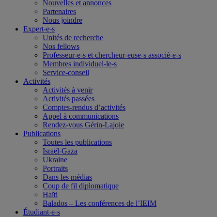
Nouvelles et annonces
Partenaires
Nous joindre
Expert-e-s
Unités de recherche
Nos fellows
Professeur-e-s et chercheur-euse-s associé-e-s
Membres individuel-le-s
Service-conseil
Activités
Activités à venir
Activités passées
Comptes-rendus d’activités
Appel à communications
Rendez-vous Gérin-Lajoie
Publications
Toutes les publications
Israël-Gaza
Ukraine
Portraits
Dans les médias
Coup de fil diplomatique
Haïti
Balados – Les conférences de l’IEIM
Étudiant-e-s