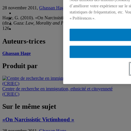
d’améliorer votre expérience sur le s
28 novembre 2011,
Ghassan Hage
statistiques de fréquentation, etc. V
Hage, G. (2010). «On Narcissistic Victimhood », dans R. Gaita
« Préférences ».
(dir.), Gaza:
Law, Morality and Politics
, Perth, UWA Press, p.101-
126
Auteurs-trices
Ghassan Hage
Produit par
Centre de recherche en immigration, ethnicité et citoyenneté
(CRIEC)
Sur le même sujet
«On Narcissistic Victimhood »
28 novembre 2011,
Ghassan Hage