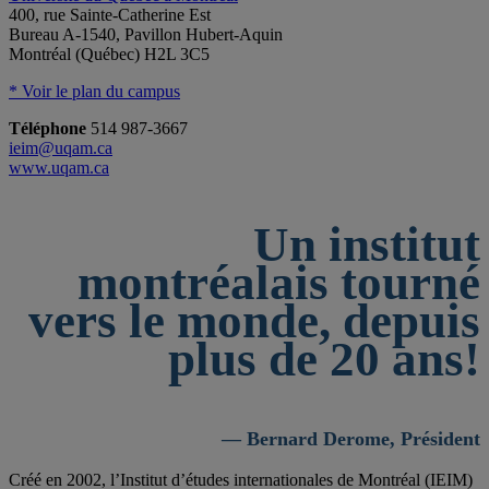
400, rue Sainte-Catherine Est
Bureau A-1540, Pavillon Hubert-Aquin
Montréal (Québec) H2L 3C5
* Voir le plan du campus
Téléphone
514 987-3667
ieim@uqam.ca
www.uqam.ca
Un institut
montréalais tourné
vers le monde, depuis
plus de 20 ans!
— Bernard Derome, Président
Créé en 2002, l’Institut d’études internationales de Montréal (IEIM)