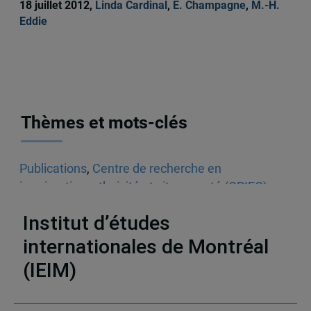
18 juillet 2012,
Linda Cardinal
,
É. Champagne
,
M.-H.
Eddie
Thèmes et mots-clés
Publications
,
Centre de recherche en
immigration, ethnicité et citoyenneté (CRIEC)
,
Articles scientifiques
,
Diversité
,
Québec
Institut d’études
internationales de Montréal
(IEIM)
Partenaires