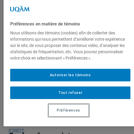
Auteurs-trices
Linda Cardinal
M. Papillon
Préférences en matière de témoins
Nous utilisons des témoins (cookies) afin de collecter des
informations qui nous permettent d’améliorer votre expérience
sur le site, de vous proposer des contenus vidéo, d’analyser les
Produit par
statistiques de fréquentation, etc. Vous pouvez personnaliser
votre choix en sélectionnant « Préférences ».
Centre de
Autoriser les témoins
recherche en
immigration,
ethnicité et
Tout refuser
citoyenneté
(CRIEC)
Préférences