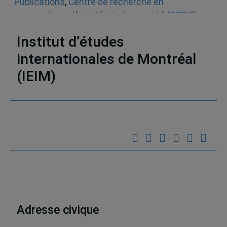
Publications
,
Centre de recherche en
immigration, ethnicité et citoyenneté (CRIEC)
,
Articles scientifiques
,
Asie
,
Europe
,
Le monde
Institut d’études
internationales de Montréal
(IEIM)
Partenaires
Adresse civique