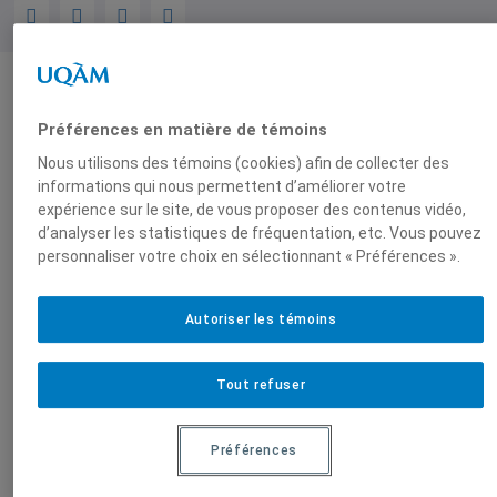
Auteurs-trices
Préférences en matière de témoins
Nous utilisons des témoins (cookies) afin de collecter des
informations qui nous permettent d’améliorer votre
Ural Manço
expérience sur le site, de vous proposer des contenus vidéo,
d’analyser les statistiques de fréquentation, etc. Vous pouvez
personnaliser votre choix en sélectionnant « Préférences ».
Produit par
Autoriser les témoins
Centre de
Tout refuser
recherche en
immigration,
Préférences
ethnicité et
citoyenneté