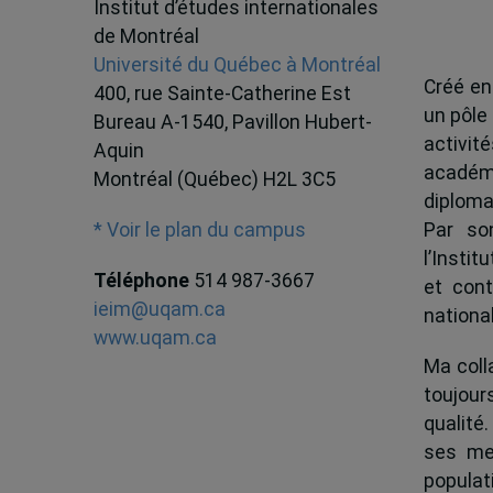
Institut d’études internationales
de Montréal
Université du Québec à Montréal
Créé en
400, rue Sainte-Catherine Est
un pôle
Bureau A-1540, Pavillon Hubert-
activit
Aquin
académ
Montréal (Québec) H2L 3C5
diploma
Par son
* Voir le plan du campus
l’Instit
Téléphone
514 987-3667
et cont
ieim@uqam.ca
national
www.uqam.ca
Ma colla
toujour
qualité.
ses me
popula