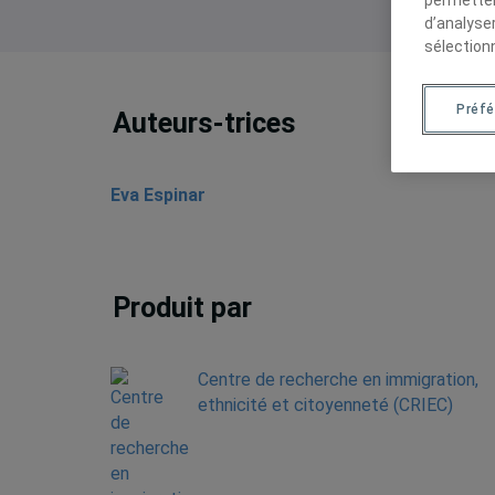
d’analyse
sélection
Préf
Auteurs-trices
Eva Espinar
Produit par
Centre de recherche en immigration,
ethnicité et citoyenneté (CRIEC)