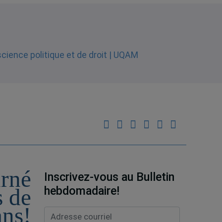
urné
Inscrivez-vous au Bulletin
hebdomadaire!
s de
ans!