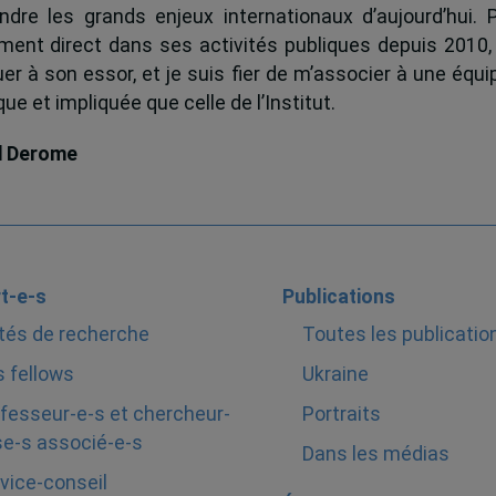
dre les grands enjeux internationaux d’aujourd’hui.
ent direct dans ses activités publiques depuis 2010, 
uer à son essor, et je suis fier de m’associer à une équi
e et impliquée que celle de l’Institut.
d Derome
t-e-s
Publications
tés de recherche
Toutes les publicatio
 fellows
Ukraine
fesseur-e-s et chercheur-
Portraits
e-s associé-e-s
Dans les médias
vice-conseil