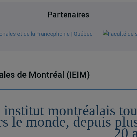
Partenaires
nales de Montréal (IEIM)
 institut montréalais to
rs le monde, depuis plu
20 