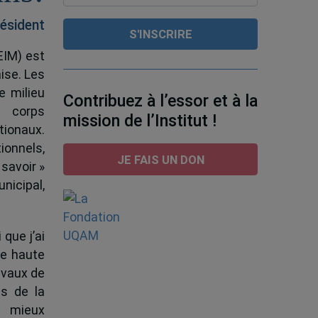
ésident
EIM) est
ise. Les
e milieu
Contribuez à l’essor et à la
e corps
mission de l’Institut !
tionaux.
ionnels,
JE FAIS UN DON
 savoir »
nicipal,
 que j’ai
de haute
ravaux de
s de la
à mieux