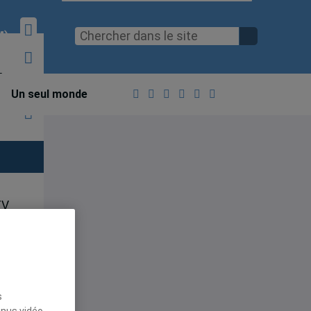
M)
V
Un seul monde
TV
ad
s
enus vidéo,