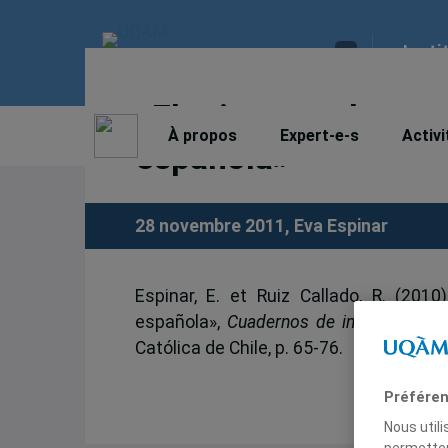
Insti
«El crimen en los pr
À propos
Expert-e-s
Activi
española»
28 novembre 2011,
Eva Espinar
Espinar, E. et Ruiz Callado, R. (20
española»,
Cuadernos de información
,
Católica de Chile, p. 65-76.
Préféren
Nous util
permetten