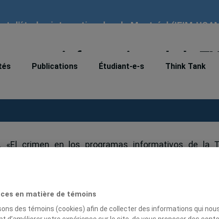
tut d'études internationales de Montréal (IEIM-UQA
ogramas informativos de la T
tés
Publications
Étudiant-e-s
Think Tank
10). «El crimen en los programas informativos de la 
 no. 26, Santiago de Chile, Éditions Pontificia Universid
ces en matière de témoins
isons des témoins (cookies) afin de collecter des informations qui nou
t d’améliorer votre expérience sur le site, de vous proposer des cont