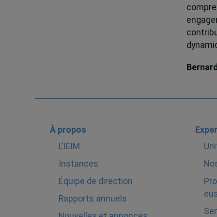
compren
engagem
contrib
dynamiqu
Bernar
À propos
Exper
L’IEIM
Uni
Instances
Nos
Équipe de direction
Pro
eus
Rapports annuels
Ser
Nouvelles et annonces