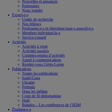
Nouvelles et annonces
Partenaires
Nous joindre
Expert-e-s
Unités de recherche
Nos fellows
Professeur-e-s et chercheur-euse-s associé-e-s
Membres individuel-le-s
Service-conseil
Activités
Activités à venir
Activités passées
Comptes-rendus d’activités
Appel à communications
Rendez-vous Gérin-Lajoie
Publications
Toutes les publications
Israël-Gaza
Ukraine
Portraits
Dans les médias
Coup de fil diplomatique
Haïti
Balados – Les conférences de l’IEIM
Étudiant-e-s