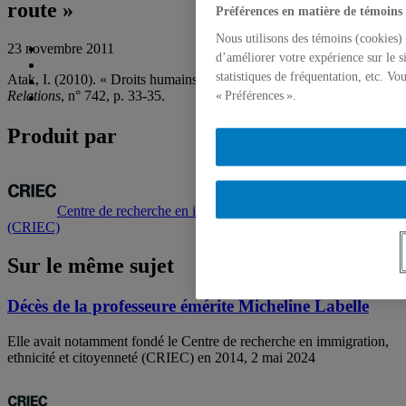
route »
Préférences en matière de témoins
Nous utilisons des témoins (cookies) 
23 novembre 2011
d’améliorer votre expérience sur le s
statistiques de fréquentation, etc. V
Atak, I. (2010). « Droits humains en Turquie : la longue route »,
Relations
, n° 742, p. 33-35.
« Préférences ».
Produit par
Centre de recherche en immigration, ethnicité et citoyenneté
(CRIEC)
Sur le même sujet
Décès de la professeure émérite Micheline Labelle
Elle avait notamment fondé le Centre de recherche en immigration,
ethnicité et citoyenneté (CRIEC) en 2014, 2 mai 2024