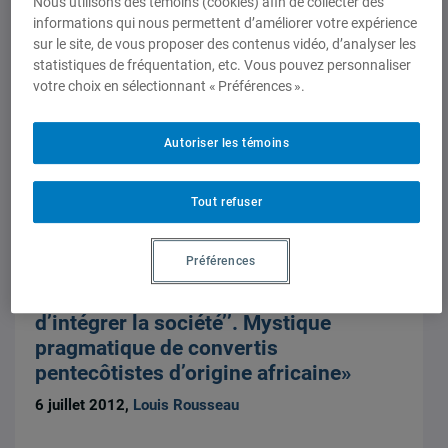
Nous utilisons des témoins (cookies) afin de collecter des
commune»
informations qui nous permettent d’améliorer votre expérience
sur le site, de vous proposer des contenus vidéo, d’analyser les
6 juillet 2012,
Louis Rousseau
statistiques de fréquentation, etc. Vous pouvez personnaliser
votre choix en sélectionnant « Préférences ».
Autoriser les témoins
Tout refuser
Chapitres de livres
Préférences
«‘‘Si ce n’était pas l’Église
pentecôtiste, ce serait difficile
d’intégrer la société’’. Mystique
pragmatique de convertis
pentecôtistes d’origine africaine»
6 juillet 2012,
Louis Rousseau