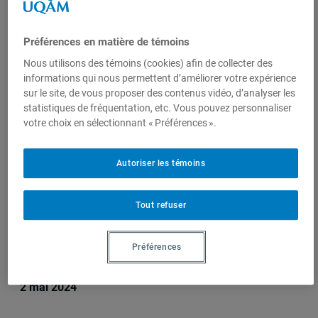
Centre de
recherche en
Préférences en matière de témoins
immigration,
ethnicité et
Nous utilisons des témoins (cookies) afin de collecter des
citoyenneté
informations qui nous permettent d’améliorer votre expérience
sur le site, de vous proposer des contenus vidéo, d’analyser les
(CRIEC)
statistiques de fréquentation, etc. Vous pouvez personnaliser
votre choix en sélectionnant « Préférences ».
Sur le même sujet
Autoriser les témoins
Tout refuser
Décès de la professeure émérite
Micheline Labelle
Préférences
Elle avait notamment fondé le Centre de recherche en
immigration, ethnicité et citoyenneté (CRIEC) en 2014,
2 mai 2024