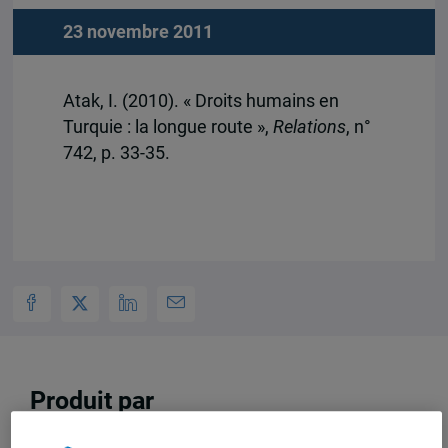
23 novembre 2011
Atak, I. (2010). « Droits humains en
Turquie : la longue route »,
Relations
, n°
742, p. 33-35.
Produit par