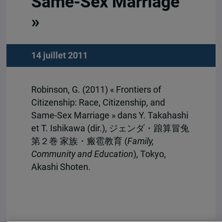
Same-Sex Marriage
»
14 juillet 2011
Robinson, G. (2011) « Frontiers of
Citizenship: Race, Citizenship, and
Same-Sex Marriage » dans Y. Takahashi
et T. Ishikawa (dir.), ジェンダ・踉算冒兔
第２巻 家族・瘢雹教育 (
Family,
Community and Education
), Tokyo,
Akashi Shoten.