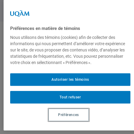
Préférences en matière de témoins
Nous utilisons des témoins (cookies) afin de collecter des
Produit par
informations qui nous permettent d’améliorer votre expérience
sur le site, de vous proposer des contenus vidéo, d’analyser les
statistiques de fréquentation, etc. Vous pouvez personnaliser
Centre de
votre choix en sélectionnant « Préférences ».
recherche en
immigration,
Autoriser les témoins
ethnicité et
citoyenneté
(CRIEC)
Tout refuser
Préférences
Sur le même sujet