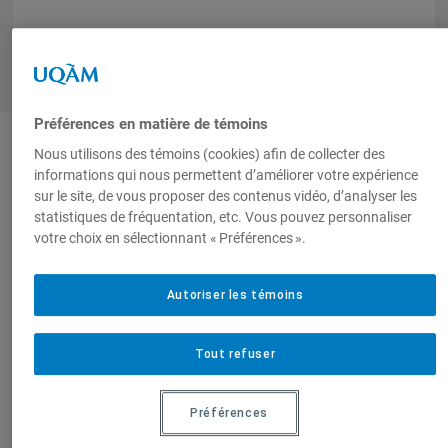
Préférences en matière de témoins
Nous utilisons des témoins (cookies) afin de collecter des
Auteurs-trices
informations qui nous permettent d’améliorer votre expérience
sur le site, de vous proposer des contenus vidéo, d’analyser les
statistiques de fréquentation, etc. Vous pouvez personnaliser
votre choix en sélectionnant « Préférences ».
Olivier Le Cour
Grandmaison
Autoriser les témoins
Tout refuser
Produit par
Préférences
Centre de