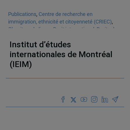
Publications
,
Centre de recherche en
immigration, ethnicité et citoyenneté (CRIEC)
,
Chapitres de livres
,
Droit international
,
Droits de
la personne
,
Europe
,
Le monde
Institut d’études
internationales de Montréal
(IEIM)
Partenaires