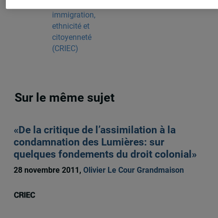
recherche en
immigration,
ethnicité et
citoyenneté
(CRIEC)
Sur le même sujet
«De la critique de l’assimilation à la
condamnation des Lumières: sur
quelques fondements du droit colonial»
28 novembre 2011,
Olivier Le Cour Grandmaison