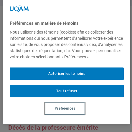
Produit par
Préférences en matière de témoins
Nous utilisons des témoins (cookies) afin de collecter des
informations qui nous permettent d’améliorer votre expérience
Centre de
sur le site, de vous proposer des contenus vidéo, d’analyser les
recherche en
statistiques de fréquentation, etc. Vous pouvez personnaliser
votre choix en sélectionnant « Préférences ».
immigration,
ethnicité et
citoyenneté
Autoriser les témoins
(CRIEC)
Tout refuser
Sur le même sujet
Préférences
Décès de la professeure émérite