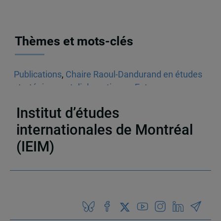
Thèmes et mots-clés
Publications
,
Chaire Raoul-Dandurand en études
stratégiques et diplomatiques
,
Entrevues
radiophoniques
,
Audios
,
États-Unis
Institut d’études
internationales de Montréal
(IEIM)
Partenaires