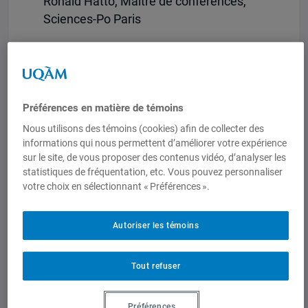
Ronald Hatto, Maître de conférences,
Sciences-Po Paris
Les femmes UNPOL — Vecteur de
réduction des violences
sexospécifiques
Préférences en matière de témoins
Sophie Toupin, Chercheure,
Nous utilisons des témoins (cookies) afin de collecter des
Observatoire sur les missions de paix et
informations qui nous permettent d’améliorer votre expérience
opérations humanitaires
sur le site, de vous proposer des contenus vidéo, d’analyser les
statistiques de fréquentation, etc. Vous pouvez personnaliser
Interventions en Côte d’Ivoire :
votre choix en sélectionnant « Préférences ».
L’histoire (post)coloniale est-elle
pertinente à l’étude des missions de
Autoriser les témoins
paix du 21e siècle?
Bruno Charbonneau, Professeur agrégé,
Tout refuser
Département de science politique,
Université Laurentienne
Préférences