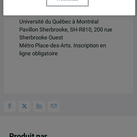
MARDI 15 MARS DE 18H À 20H
Université du Québec à Montréal
Pavillon Sherbrooke, SH-R810, 200 rue
Sherbrooke Ouest
Métro Place-des-Arts. Inscription en
ligne obligatoire
Produit par