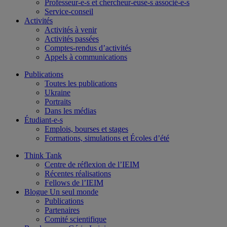
Professeur-e-s et chercheur-euse-s associé-e-s
Service-conseil
Activités
Activités à venir
Activités passées
Comptes-rendus d’activités
Appels à communications
Publications
Toutes les publications
Ukraine
Portraits
Dans les médias
Étudiant-e-s
Emplois, bourses et stages
Formations, simulations et Écoles d’été
Think Tank
Centre de réflexion de l’IEIM
Récentes réalisations
Fellows de l’IEIM
Blogue Un seul monde
Publications
Partenaires
Comité scientifique