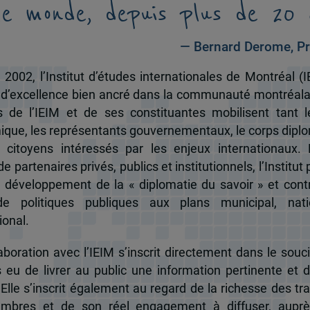
le monde, depuis plus de 20 
— Bernard Derome, Pr
 2002, l’Institut d’études internationales de Montréal (I
 d’excellence bien ancré dans la communauté montréala
és de l’IEIM et de ses constituantes mobilisent tant l
que, les représentants gouvernementaux, le corps dipl
 citoyens intéressés par les enjeux internationaux.
e partenaires privés, publics et institutionnels, l’Institut 
u développement de la « diplomatie du savoir » et cont
de politiques publiques aux plans municipal, nati
ional.
boration avec l’IEIM s’inscrit directement dans le souci
s eu de livrer au public une information pertinente et 
 Elle s’inscrit également au regard de la richesse des t
mbres et de son réel engagement à diffuser, auprè