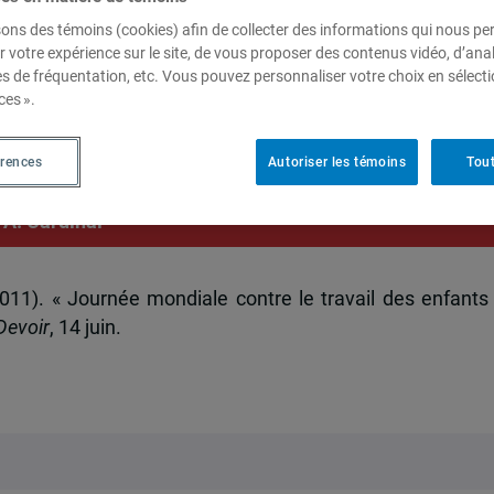
sons des témoins (cookies) afin de collecter des informations qui nous p
r votre expérience sur le site, de vous proposer des contenus vidéo, d’anal
es de fréquentation, etc. Vous pouvez personnaliser votre choix en sélect
ontre le travail des enfants –
ces ».
esponsables »
érences
Autoriser les témoins
Tout
,
A. Cardinal
(2011). « Journée mondiale contre le travail des enfants
Devoir
, 14 juin.