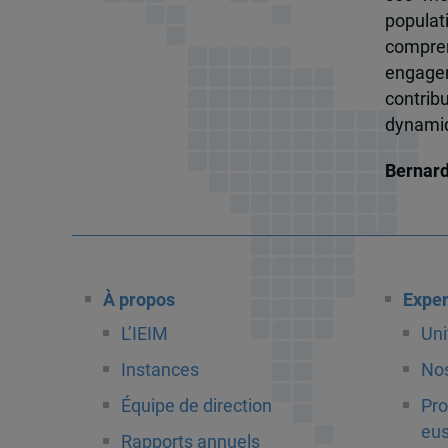
popula
compren
engagem
contrib
dynamiqu
Bernar
À propos
Exper
L’IEIM
Uni
Instances
Nos
Équipe de direction
Pro
eus
Rapports annuels