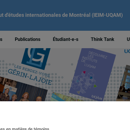
tut d'études internationales de Montréal (IEIM-UQAM)
és
Publications
Étudiant-e-s
Think Tank
U
ces en matière de témoins