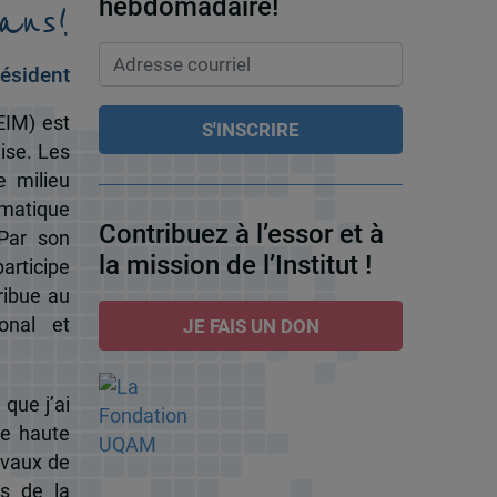
ans!
hebdomadaire!
ésident
EIM) est
ise. Les
e milieu
omatique
Contribuez à l’essor et à
 Par son
la mission de l’Institut !
participe
ribue au
onal et
JE FAIS UN DON
 que j’ai
de haute
ravaux de
s de la