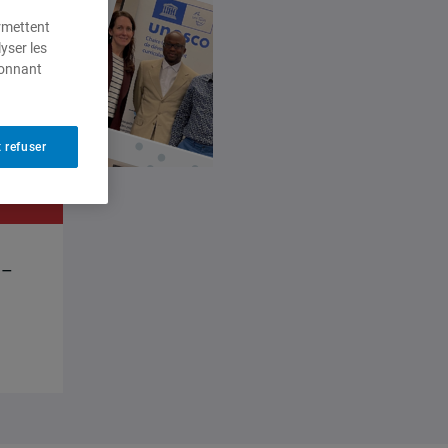
ermettent
yser les
ionnant
 refuser
 –